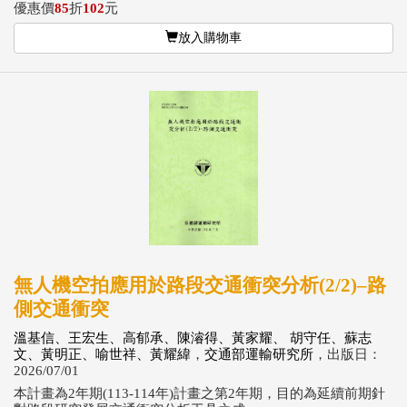
優惠價
85
折
102
元
放入購物車
無人機空拍應用於路段交通衝突分析(2/2)–路
側交通衝突
溫基信、王宏生、高郁承、陳濬得、黃家耀、 胡守任、蘇志
文、黃明正、喻世祥、黃耀緯
，
交通部運輸研究所
，出版日：
2026/07/01
本計畫為2年期(113-114年)計畫之第2年期，目的為延續前期針