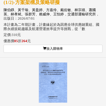
(1/2)-方案架構及策略研擬
陳伯錚、黃千瑜、黃盈婷、方嘉伶、戴佐敏、林宗禧、蕭國
英、林孝斌、張群芳、賴威伸、王怡婷
，
交通部運輸研究所
，
出版日：2026/07/01
本計畫為二年期計畫，計畫緣起於為因應全球供應鏈重組、國
際永續規範趨嚴及航運營運效率提升等挑戰，從「數
定價:310元
優惠價
85
折
264
元
放入購物車