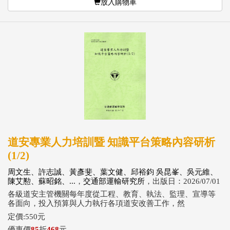
放入購物車
道安專業人力培訓暨 知識平台策略內容研析
(1/2)
周文生、許志誠、黃彥斐、葉文健、邱裕鈞 吳昆峯、吳元維、
陳艾懃、蘇昭銘、...
，
交通部運輸研究所
，出版日：2026/07/01
各級道安主管機關每年度從工程、教育、執法、監理、宣導等
各面向，投入預算與人力執行各項道安改善工作，然
定價:550元
優惠價
85
折
468
元