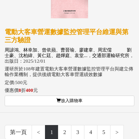
電動大客車營運數據監控管理平台維運與第
三方驗證
周諺鴻、林幸加、曾依蘋、曹晉瑜、廖建韋、周宏儒 劉
士豪、沈柏緯、黃仁廷、趙燁庭、袁堂...
，
交通部運輸研究所
，
出版日：2025/12/01
運研所於108年建置電動大客車營運數據監控管理平台與建立傳
輸作業機制，提供後續電動大客車營運績效數據
定價:500元
優惠價
8
折
400
元
放入購物車
第一頁
<
1
2
3
4
5
>