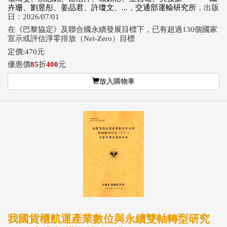
卉珊、劉昱彤、姜品君、許瓊文、...
，
交通部運輸研究所
，出版
日：2026/07/01
在《巴黎協定》及聯合國永續發展目標下，已有超過130個國家
宣示或評估淨零排放（Net-Zero）目標
定價:470元
優惠價
85
折
400
元
放入購物車
我國貨櫃航運產業數位與永續雙軸轉型研究