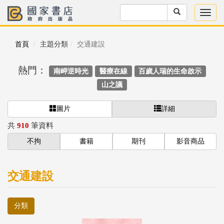
首頁
主題分類
交通建設
熱門：
南岬逆時光
醫療在線
百歲人瑞的生命啟示
山之議
圖片
詳細
共
910
筆資料
不拘
書籍
期刊
影音商品
交通建設
分類