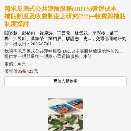
需求反應式公共運輸服務(DRTS)營運成本、
補貼制度及收費制度之研究(2/2)─收費與補貼
制度探討
閻姿慧、邱裕鈞、鍾易詩、王晉元、林雪花、李彩榛、翁玉
樺、江昱昕、葉家榮、劉柏辰、廖謹志、史...
，
交通部運輸研究
所
，出版日：2026/07/01
我國需求反應式公共運輸服務(DRTS)主要服務偏遠地區居民，
提供第一哩與最後一哩路小眾運輸服務。本計
定價:500元
優惠價
85
折
425
元
放入購物車