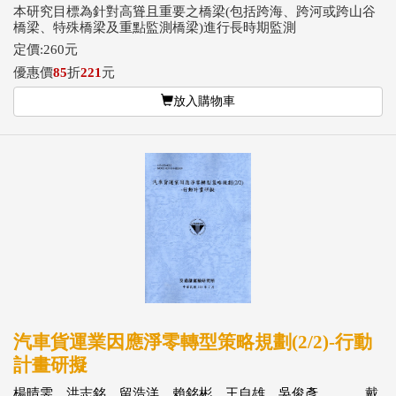
本研究目標為針對高聳且重要之橋梁(包括跨海、跨河或跨山谷
橋梁、特殊橋梁及重點監測橋梁)進行長時期監測
定價:260元
優惠價
85
折
221
元
放入購物車
汽車貨運業因應淨零轉型策略規劃(2/2)-行動
計畫研擬
楊晴雯、洪志銘、留浩洋、賴銘彬、王自雄、吳俊彥 戴