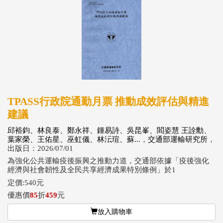
TPASS行政院通勤月票 推動成效評估與精進
建議
邱裕鈞、林良泰、鄭永祥、鍾易詩、吳昆峯、閻姿慧 王詮勳、
葉家榮、王佑星、巫虹儀、林沄瑄、蘇...
，
交通部運輸研究所
，
出版日：2026/07/01
為強化公共運輸疫後振興之推動力道，交通部依據「疫後強化
經濟與社會韌性及全民共享經濟成果特別條例」於1
定價:540元
優惠價
85
折
459
元
放入購物車