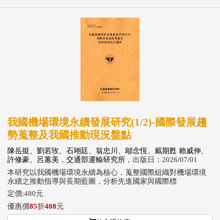
我國機場環境永續發展研究(1/2)-國際發展趨
勢蒐整及我國推動現況盤點
陳岳挺、劉若玫、石翊廷、翁忠川、鄔念恆、戴期甦 賴威伸、
許修豪、呂蕙美
，
交通部運輸研究所
，出版日：2026/07/01
本研究以我國機場環境永續為核心，蒐整國際組織對機場環境
永續之推動指導與長期藍圖，分析先進國家與國際標
定價:480元
優惠價
85
折
408
元