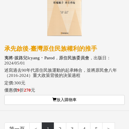
承先啟後-臺灣原住民族權利的推手
夷將·拔路兒Icyang ･ Parod
，
原住民族委員會
，出版日：
2024/05/01
述寫過去90年代原住民族運動的起承轉合，並將原民會八年
（2016-2024）重大政策背後的決策過程
定價:300元
優惠價
9
折
270
元
放入購物車
第一頁
<
1
2
3
4
5
>