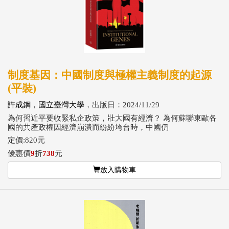
制度基因：中國制度與極權主義制度的起源
(平裝)
許成鋼
，
國立臺灣大學
，出版日：2024/11/29
為何習近平要收緊私企政策，壯大國有經濟？ 為何蘇聯東歐各
國的共產政權因經濟崩潰而紛紛垮台時，中國仍
定價:820元
優惠價
9
折
738
元
放入購物車