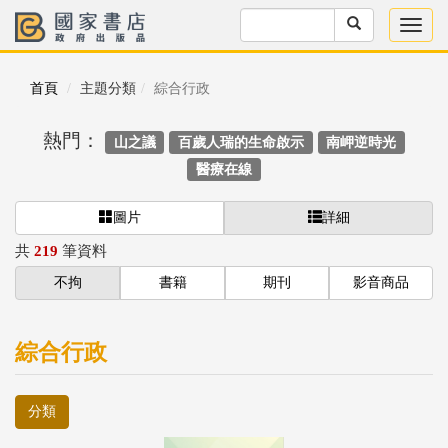
首頁
主題分類
綜合行政
熱門：
山之議
百歲人瑞的生命啟示
南岬逆時光
醫療在線
圖片
詳細
共
219
筆資料
不拘
書籍
期刊
影音商品
綜合行政
分類