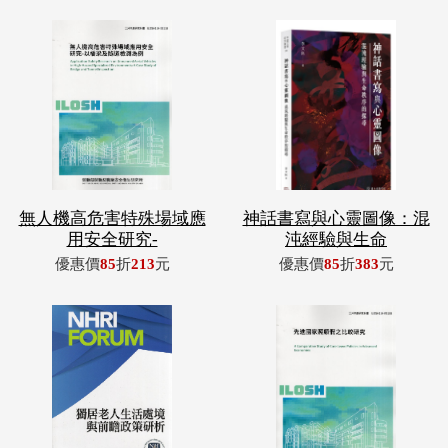
無人機高危害特殊場域應
神話書寫與心靈圖像：混
用安全研究-
沌經驗與生命
優惠價
85
折
213
元
優惠價
85
折
383
元