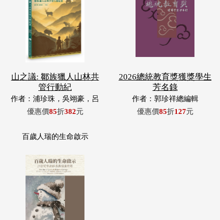
山之議: 鄒族獵人山林共
2026總統教育獎獲獎學生
管行動紀
芳名錄
作者：浦珍珠，吳翊豪，呂
作者：郭珍祥總編輯
翊齊，張惠東，許玉青，王
優惠價
85
折
382
元
優惠價
85
折
127
元
昶欣，蕭冠祐，浦忠成，浦
忠勇
百歲人瑞的生命啟示