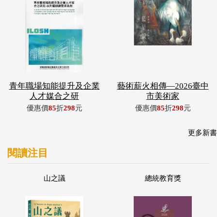
青年職場知能提升及企業
藝術薪火相傳—2026臺中
人才媒合之研
市美術家
優惠價
85
折
298
元
優惠價
85
折
298
元
更多新書
閱讀注目
山之議
總統教育獎