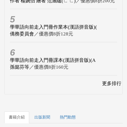
作者 楊婉怡 繪者 范涵蘊(ㄈ ㄈ)
／優惠價8折200元
5
學華語向前走入門冊作業本(漢語拼音版)(
僑務委員會
／優惠價8折128元
6
學華語向前走入門冊課本(漢語拼音版)(A
孫懿芬等
／優惠價8折160元
更多排行
書籍介紹
出版新聞
熱門動態