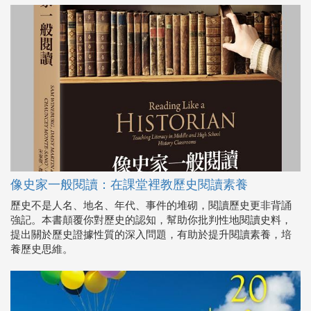
像史家一般閱讀：在課堂裡教歷史閱讀素養
歷史不是人名、地名、年代、事件的堆砌，閱讀歷史更非背誦
強記。本書顛覆你對歷史的認知，幫助你批判性地閱讀史料，
提出關於歷史證據性質的深入問題，有助於提升閱讀素養，培
養歷史思維。