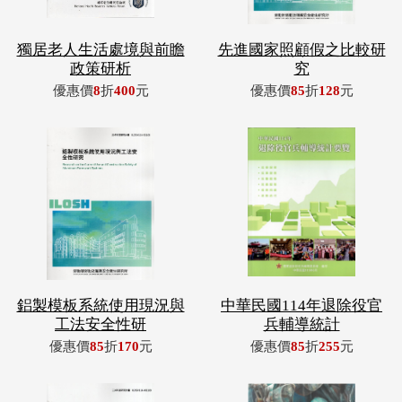
獨居老人生活處境與前瞻
先進國家照顧假之比較研
政策研析
究
優惠價
8
折
400
元
優惠價
85
折
128
元
鋁製模板系統使用現況與
中華民國114年退除役官
工法安全性研
兵輔導統計
優惠價
85
折
170
元
優惠價
85
折
255
元