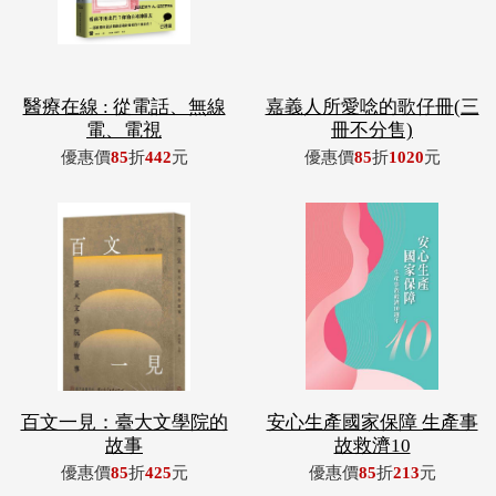
醫療在線 : 從電話、無線
嘉義人所愛唸的歌仔冊(三
電、電視
冊不分售)
優惠價
85
折
442
元
優惠價
85
折
1020
元
百文一見：臺大文學院的
安心生產國家保障 生產事
故事
故救濟10
優惠價
85
折
425
元
優惠價
85
折
213
元