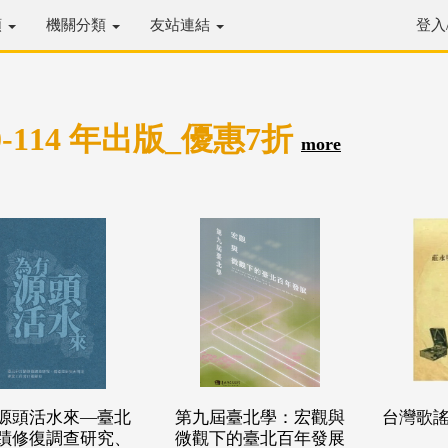
類
機關分類
友站連結
登入
0-114 年出版_優惠7折
more
源頭活水來—臺北
第九屆臺北學：宏觀與
台灣歌謠
蹟修復調查研究、
微觀下的臺北百年發展