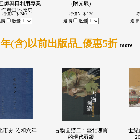
匠師與再利用專業
(附光碟)
工作者口述歷史
特價NT$:240
特價NT$:120
特
選購
數量
選購
數量
選
09年(含)以前出版品_優惠5折
more
北市史-昭和六年
古物圖譜二：臺北瑰寶
世紀旅
的現代尋蹤
2