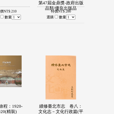
第47屆金鼎獎-政府出版
品類/優良出版品
價NT$:210
特價NT$:280
購
數量
選購
數量
程：1920-
續修臺北市志 卷八：
020(精裝)
文化志－文化行政篇(平