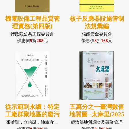
機電設備工程品質管
核子反應器設施管制
理實務(第四版)
法規彙編
(POD)
行政院公共工程委員會
核能安全委員會
優惠價
9
折
288
元
優惠價
8
折
168
元
從示範到永續：特定
五萬分之一臺灣數值
工廠群聚地區的廢污
地質圖--太麻里(2025
水專管治理落實之路
民國114) (光碟)
張唯聖，李信融，陳幸宜，
經濟部地質調查及礦業管理
王薇凱
中心