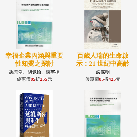
幸福企業內涵與重要
百歲人瑞的生命啟
性知覺之探討
示：21 世紀中高齡
長壽健康攻略
禹景浩、胡佩怡、陳宇揚
嚴嘉明
優惠價
85
折
255
元
優惠價
85
折
425
元