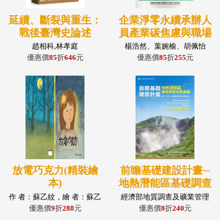
延續、斷裂與重生：
企業淨零永續承辦人
戰後臺灣史論述
員產業碳焦慮與職場
心理健康初探研究
趙相科,林孝庭
楊浩然、葉婉榆、胡佩怡
優惠價
85
折
646
元
優惠價
85
折
255
元
放電巧克力(精裝繪
前瞻基礎建設計畫─
本)
地熱潛能區基礎調查
成果彙編
作 者：蘇乙紋，繪 者：蘇乙
經濟部地質調查及礦業管理
紋、陳元一
中心
優惠價
9
折
288
元
優惠價
8
折
240
元