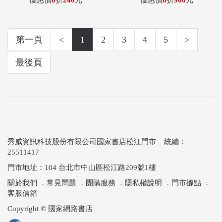
優惠價
8
折
240
元
優惠價
8
折
960
元
第一頁
<
1
2
3
4
5
>
最後頁
秀威資訊科技股份有限公司國家書店松江門市 統編：
25511417
門市地址：104 台北市中山區松江路209號1樓
關於我們
．
常見問題
．
團購服務
．
隱私權說明
．
門市據點
．
客服信箱
Copyright © 國家網路書店