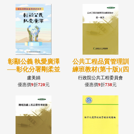
彰顯公義 執愛廣澤
公共工程品質管理訓
──彰化分署剛柔並
練班教材(第十版)(四
濟的執行紀實(精裝)
冊不分售)(POD)
盧美娟
行政院公共工程委員會
優惠價
9
折
720
元
優惠價
9
折
738
元