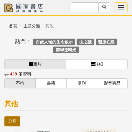
首頁
主題分類
其他
熱門：
百歲人瑞的生命啟示
山之議
醫療在線
南岬逆時光
圖片
詳細
共
459
筆資料
不拘
書籍
期刊
影音商品
其他
分類