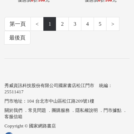
優惠價
8
折
160
元
優惠價
8
折
160
元
第一頁
<
1
2
3
4
5
>
最後頁
秀威資訊科技股份有限公司國家書店松江門市 統編：
25511417
門市地址：104 台北市中山區松江路209號1樓
關於我們
．
常見問題
．
團購服務
．
隱私權說明
．
門市據點
．
客服信箱
Copyright © 國家網路書店