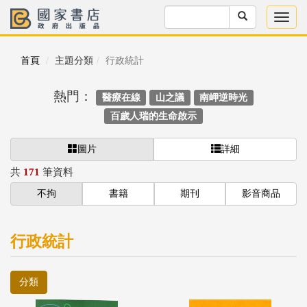
首頁
主題分類
行政統計
熱門：
醫療在線
山之議
南岬逆時光
百歲人瑞的生命啟示
圖片
詳細
共
171
筆資料
不拘
書籍
期刊
影音商品
行政統計
分類