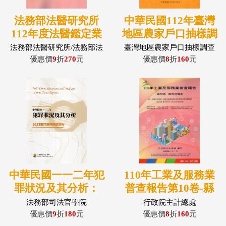
法務部法醫研究所
中華民國112年臺灣
112年度法醫鑑定業
地區農家戶口抽樣調
務統計年報
查報告
法務部法醫研究所/法務部法
臺灣地區農家戶口抽樣調查
醫研究所/侯寬仁、許倬憲、
報告
優惠價
9
折
270
元
優惠價
8
折
160
元
林俊彥、劉秀娟、鍾如惠、
鍾芳君、張瑞恩、周錦洪
中華民國一一二年犯
110年工業及服務業
罪狀況及其分析：
普查報告第10卷-縣
2023犯罪趨勢關鍵報
市別報告
法務部司法官學院
行政院主計總處
告
優惠價
9
折
180
元
優惠價
8
折
160
元