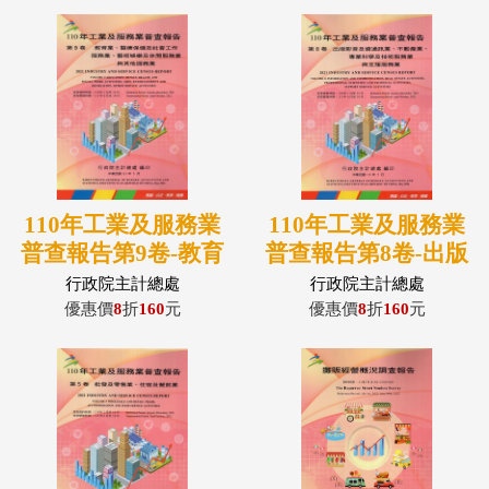
110年工業及服務業
110年工業及服務業
普查報告第9卷-教育
普查報告第8卷-出版
業、醫療保健及社會
影音及資通訊業、不
行政院主計總處
行政院主計總處
工作服務業、藝術娛
動產業、專業科學及
優惠價
8
折
160
元
優惠價
8
折
160
元
樂及休閒服務業與其
技術服務業與支援服
他服務業
務業