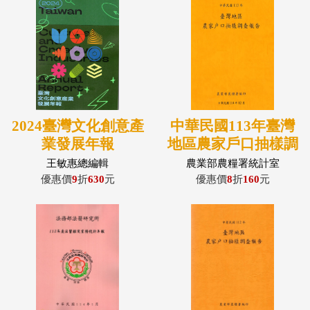
2024臺灣文化創意產
中華民國113年臺灣
業發展年報
地區農家戶口抽樣調
查報告
王敏惠總編輯
農業部農糧署統計室
優惠價
9
折
630
元
優惠價
8
折
160
元