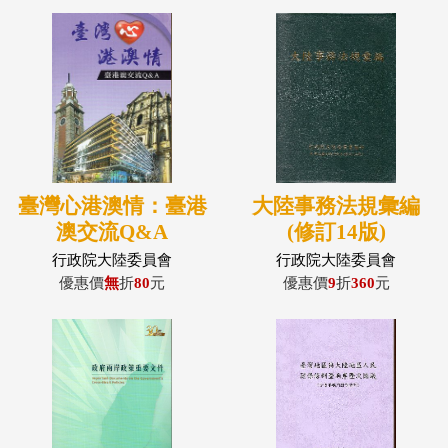
臺灣心港澳情：臺港
大陸事務法規彙編
澳交流Q&A
(修訂14版)
行政院大陸委員會
行政院大陸委員會
優惠價
無
折
80
元
優惠價
9
折
360
元