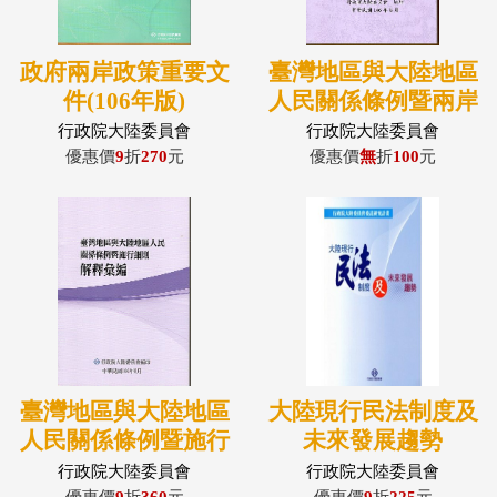
政府兩岸政策重要文
臺灣地區與大陸地區
件(106年版)
人民關係條例暨兩岸
歷次協議(含香港澳
行政院大陸委員會
行政院大陸委員會
門關係條例) (106年
優惠價
9
折
270
元
優惠價
無
折
100
元
版)
臺灣地區與大陸地區
大陸現行民法制度及
人民關係條例暨施行
未來發展趨勢
細則解釋彙編(三版)
行政院大陸委員會
行政院大陸委員會