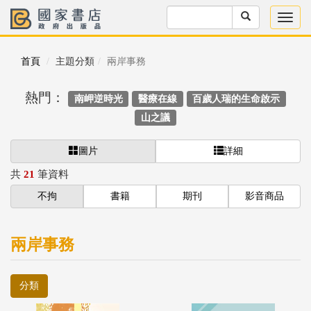
首頁
主題分類
兩岸事務
熱門：
南岬逆時光
醫療在線
百歲人瑞的生命啟示
山之議
圖片
詳細
共
21
筆資料
不拘
書籍
期刊
影音商品
兩岸事務
分類