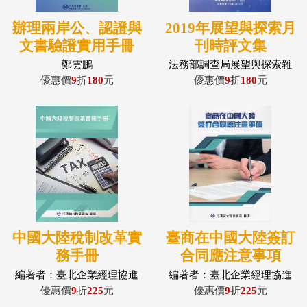
辦理兩岸公、認證與
2019年展望與探索月
文書驗證實用手冊
刊時評文集
鄭雲鵬
法務部調查局展望與探索雜
誌社
優惠價
9
折
180
元
優惠價
9
折
180
元
中國大陸稅制改革實
臺商在中國大陸簽訂
務手冊
合同應注意事項
編著者：臺北企業經理協進
編著者：臺北企業經理協進
會，作者：張聰德
會，作者：姜志俊、蔡世明
優惠價
9
折
225
元
優惠價
9
折
225
元