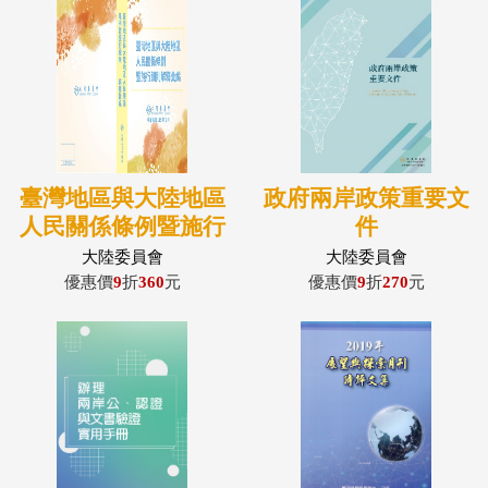
臺灣地區與大陸地區
政府兩岸政策重要文
人民關係條例暨施行
件
細則解釋彙編(115年
大陸委員會
大陸委員會
5月版)
優惠價
9
折
360
元
優惠價
9
折
270
元