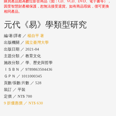
購買產品如為數位影音商品（如：CD、VCD、DVD、電子書等），
因受智慧財產權保護，恕無法接受退貨。如有商品瑕疵，僅可更換
相同產品。
元代《易》學類型研究
編/著/譯者 ／
楊自平 著
出版機關 ／
國立臺灣大學
出版日期 ／ 2021-04
主題分類 ／ 教育文化
施政分類 ／ 學、歷史與哲學
ＩＳＢＮ ／ 9789863504436
ＧＰＮ ／ 1011000345
頁數/張數/片數 ／ 528
裝訂 ／ 平裝
定價 ／ NT$ 700
9 折優惠價 ／ NT$ 630