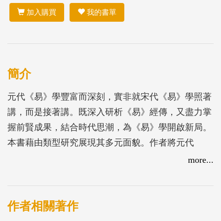
加入購買
我的書單
簡介
元代《易》學豐富而深刻，實非就宋代《易》學照著
講，而是接著講。既深入研析《易》經傳，又盡力掌
握前賢成果，結合時代思潮，為《易》學開啟新局。
本書藉由類型研究展現其多元面貌。作者將元代
《易》學歸成七類，分別探討許衡、黃澤、蕭漢中、
more...
吳澄、俞琰、胡一桂、胡炳文、熊良輔、董真卿、趙
采、李簡、胡震、龍仁夫、梁寅、張理、王申子等十
六家的《易》學。
作者相關著作