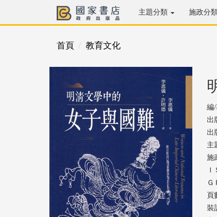
主題分類
施政分
首頁
教育文化
編
出
出版
主
施
ＩＳ
ＧＰ
頁數
裝