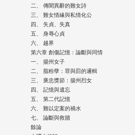
二、 傳聞異辭的難女詩
三、 難女情緣與私情化公
四、 失貞、失真
五、 身辱心貞
六、 越界
第六章 創傷記憶：論斷與同情
一、 揚州女子
二、 脂粉孽：罪與罰的邏輯
三、 褒忠獎節：揚州烈女
四、 記憶與遺忘
五、 第二代記憶
六、 難以定案的禍水
七、 論斷與救贖
餘論