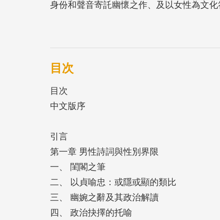
身份和聲音寄託幽懷之作、及以女性為文化
的作品。本書深入探討國難之際人們的思維
說明歷史與文學如何交織互動，並闡釋性別
徑。
李惠儀揭示了各文體中女子的種種形相，並
目次
精神面貌。
目次
中文版序
引言
第一章 男性詩詞與性別界限
一、 閨閣之筆
二、 以貞喻忠：或隱或顯的類比
三、 幽婉之辭及其政治解讀
四、 政治抉擇的托喻