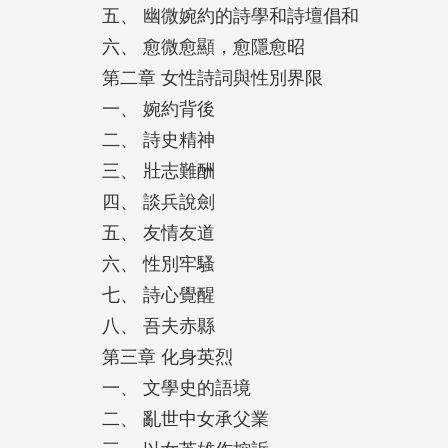
五、 幽微婉約的詩學和詩壇倡和
六、 愈微愈顯，愈隱愈昭
第二章 女性詩詞與性別界限
一、 婉約背後
二、 詩史精神
三、 壯志難酬
四、 談兵說劍
五、 友情友道
六、 性別牢騷
七、 詩心覺醒
八、 吾夫赤縣
第三章 化身英烈
一、 文學史的語境
二、 亂世中女承父業