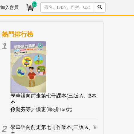
0
/加入會員
熱門排行榜
1
學華語向前走第七冊課本(三版,A、B本
不
孫懿芬等
／優惠價8折160元
2
學華語向前走第七冊作業本(三版,A、B
本