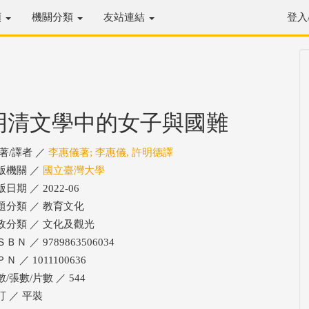
類
機關分類
友站連結
登入
明清文學中的女子與國難
/著/譯者 ／
李惠儀著; 李惠儀, 許明德譯
版機關 ／
國立臺灣大學
日期 ／ 2022-06
題分類 ／ 教育文化
政分類 ／ 文化及觀光
ＢＮ ／ 9789863506034
Ｎ ／ 1011100636
/張數/片數 ／ 544
訂 ／ 平裝