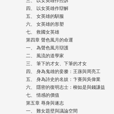
三、 以女英雄作控訴
四、 以女英雄作辯解
五、 女英雄的馴服
六、 女英雄的形塑
七、 救國女英雄
第四章 聲色風月的命運
一、 為聲色風月辯護
二、 風流的道學家
三、 筆下的才女、下筆的才女
四、 身為鬼雄的妾媵：王蓀與周亮工
五、 身為詩史的名妓：卞賽與吳偉業
六、 隱密的復明志士：柳如是與錢謙益
七、 情感的價值
第五章 辱身與遂志
一、 難女題壁與議論空間