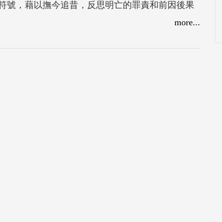
符號，藉以撫今追昔，反思明亡的罪責和前因後果
與情感，以及後人如何回顧並挪用這段歷史，旨在
more...
的概念如何成為經驗與表述世變亂離的方式與途
藉此探究明清易代及後世國難重演時人們的感懷和