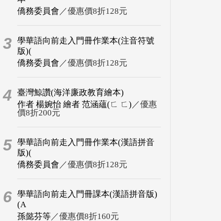
僑務委員會
／優惠價8折128元
3
學華語向前走入門冊作業本(注音符號
版)(
僑務委員會
／優惠價8折128元
4
臺灣鯨讚(海洋廉政教育繪本)
作者 楊婉怡 繪者 范涵蘊(ㄈ ㄈ)
／優惠
價8折200元
5
學華語向前走入門冊作業本(漢語拼音
版)(
僑務委員會
／優惠價8折128元
6
學華語向前走入門冊課本(漢語拼音版)
(A
孫懿芬等
／優惠價8折160元