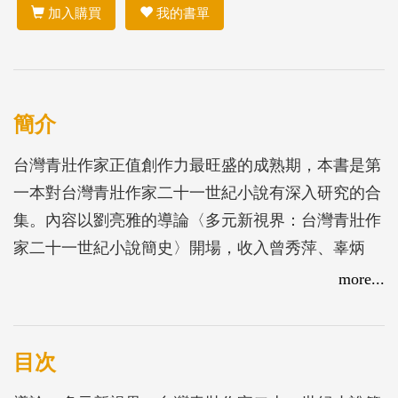
加入購買
我的書單
簡介
台灣青壯作家正值創作力最旺盛的成熟期，本書是第
一本對台灣青壯作家二十一世紀小說有深入研究的合
集。內容以劉亮雅的導論〈多元新視界：台灣青壯作
家二十一世紀小說簡史〉開場，收入曾秀萍、辜炳
達、蕭義玲、李淑君、張雅蘭、楊凱麟、詹閔旭七位
more...
學者的研究論文。七章以不同的理論和研究方法分別
切入郭強生、駱以軍、賴香吟、胡淑雯、吳明益、童
偉格、黃崇凱的二十一世紀小說，探討男男情慾、台
目次
日情結、歷史書寫、例外狀態、違章結構、倖存者書