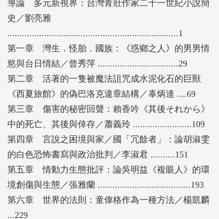
導論 多元新視界：台灣青壯作家二十一世紀小說簡
寫、白色恐怖書寫、環境創傷、生態療癒、悼亡、知
史／劉亮雅
識－存有論探尋、媒介記憶等議題。這些多樣的視角
......................................................................1
和議題展現了二十一世紀台灣青壯作家小說的多元豐
第一章 灣生．怪胎．國族：《惑鄉之人》的男男情
富以及新的視野，也深化了對於當代台灣文學的研
慾與台日情結／曾秀萍 .................................29
究。導論則提供一個比較全面的流派系譜與背景地
第二章 活著的一隻被魔法詛咒成水泥化石的巨獸
圖，綜論二十一位台灣青壯作家超過五十篇（本）小
《西夏旅館》的偽巴洛克違章結構／辜炳達 ....69
說。
第三章 傷害的秘密回聲：賴香吟《其後それから》
中的死亡、其後與倖存／蕭義玲 ........................109
第四章 言說之困境與家／國「冗餘者」：論胡淑雯
的白色恐怖書寫與政治批判／李淑君 ..........151
第五章 情動力生態批評：論吳明益《複眼人》的環
境創傷與生態／張雅蘭 ......................................193
第六章 世界的法則：童偉格作為一種方法／楊凱麟
...229