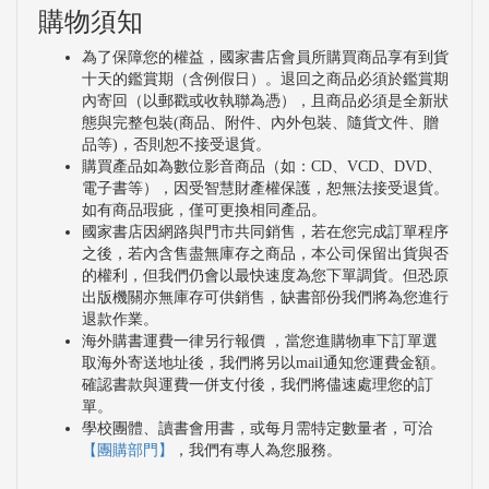
購物須知
為了保障您的權益，國家書店會員所購買商品享有到貨
十天的鑑賞期（含例假日）。退回之商品必須於鑑賞期
內寄回（以郵戳或收執聯為憑），且商品必須是全新狀
態與完整包裝(商品、附件、內外包裝、隨貨文件、贈
品等)，否則恕不接受退貨。
購買產品如為數位影音商品（如：CD、VCD、DVD、
電子書等），因受智慧財產權保護，恕無法接受退貨。
如有商品瑕疵，僅可更換相同產品。
國家書店因網路與門市共同銷售，若在您完成訂單程序
之後，若內含售盡無庫存之商品，本公司保留出貨與否
的權利，但我們仍會以最快速度為您下單調貨。但恐原
出版機關亦無庫存可供銷售，缺書部份我們將為您進行
退款作業。
海外購書運費一律另行報價 ，當您進購物車下訂單選
取海外寄送地址後，我們將另以mail通知您運費金額。
確認書款與運費一併支付後，我們將儘速處理您的訂
單。
學校團體、讀書會用書，或每月需特定數量者，可洽
【團購部門】
，我們有專人為您服務。