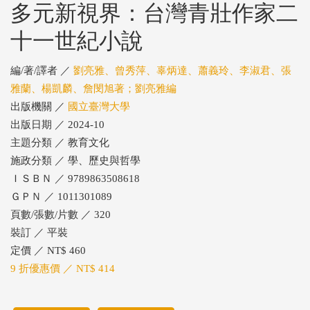
多元新視界：台灣青壯作家二
十一世紀小說
編/著/譯者 ／
劉亮雅、曾秀萍、辜炳達、蕭義玲、李淑君、張
雅蘭、楊凱麟、詹閔旭著；劉亮雅編
出版機關 ／
國立臺灣大學
出版日期 ／ 2024-10
主題分類 ／ 教育文化
施政分類 ／ 學、歷史與哲學
ＩＳＢＮ ／ 9789863508618
ＧＰＮ ／ 1011301089
頁數/張數/片數 ／ 320
裝訂 ／ 平裝
定價 ／ NT$ 460
9 折優惠價 ／ NT$ 414