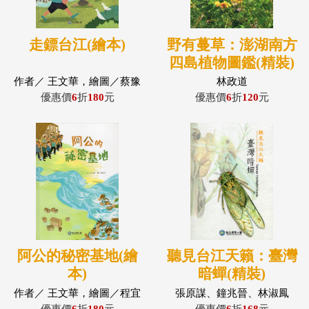
走鏢台江(繪本)
野有蔓草：澎湖南方
四島植物圖鑑(精裝)
作者／ 王文華，繪圖／蔡豫
林政道
寧
優惠價
6
折
180
元
優惠價
6
折
120
元
阿公的秘密基地(繪
聽見台江天籟：臺灣
本)
暗蟬(精裝)
作者／ 王文華，繪圖／程宜
張原謀、鐘兆晉、林淑鳳
方