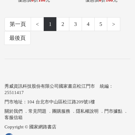
優惠價
6
折
180
元
優惠價
6
折
168
元
第一頁
<
1
2
3
4
5
>
最後頁
秀威資訊科技股份有限公司國家書店松江門市 統編：
25511417
門市地址：104 台北市中山區松江路209號1樓
關於我們
．
常見問題
．
團購服務
．
隱私權說明
．
門市據點
．
客服信箱
Copyright © 國家網路書店