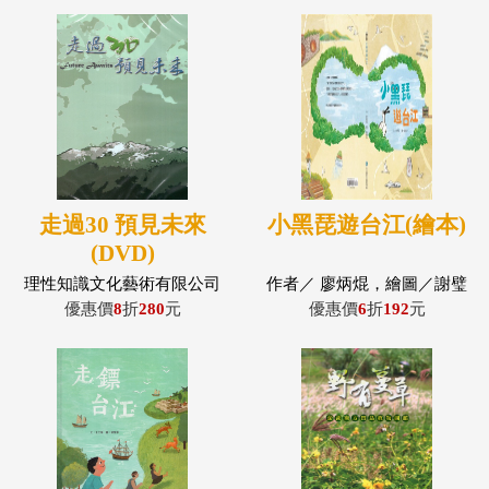
走過30 預見未來
小黑琵遊台江(繪本)
(DVD)
理性知識文化藝術有限公司
作者／ 廖炳焜，繪圖／謝璧
卉
優惠價
8
折
280
元
優惠價
6
折
192
元