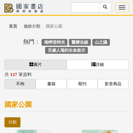
首頁
施政分類
國家公園
熱門：
南岬逆時光
醫療在線
山之議
百歲人瑞的生命啟示
圖片
詳細
共
127
筆資料
不拘
書籍
期刊
影音商品
國家公園
分類