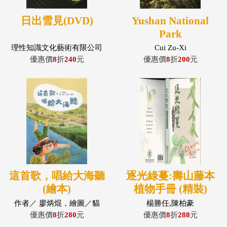
日出雪見(DVD)
Yushan National
Park
理性知識文化藝術有限公司
Cui Zu-Xi
優惠價
8
折
240
元
優惠價
8
折
200
元
這首歌，唱給大海聽
逐光綠蔓:壽山藤本
(繪本)
植物手冊 (精裝)
作者／ 廖炳焜，繪圖／貓
楊勝任,陳柏豪
魚，曲唱／呂鍾伶
優惠價
8
折
280
元
優惠價
8
折
288
元