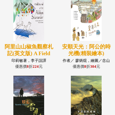
阿里山山椒魚觀察札
安順天光：阿公的時
記(英文版) A Field
光機(精裝繪本)
Journal of the
印莉敏著，李子誼譯
作者／ 廖炳焜，繪圖／念山
Alishan Salamander
優惠價
8
折
224
元
優惠價
8
折
304
元