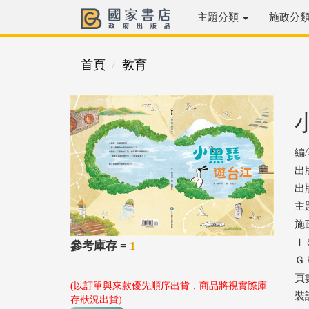
主題分類
施政分
首頁
教育
編
出
出版
主
施
ＩＳ
參考庫存 =
1
ＧＰ
頁
(以訂單與來款優先順序出貨，商品將視實際庫
裝
存狀況出貨)