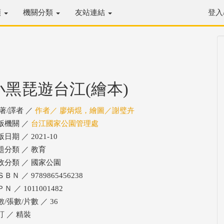
類
機關分類
友站連結
登入
小黑琵遊台江(繪本)
/著/譯者 ／
作者／ 廖炳焜，繪圖／謝璧卉
版機關 ／
台江國家公園管理處
日期 ／ 2021-10
題分類 ／ 教育
政分類 ／ 國家公園
ＢＮ ／ 9789865456238
Ｎ ／ 1011001482
數/張數/片數 ／ 36
訂 ／ 精裝