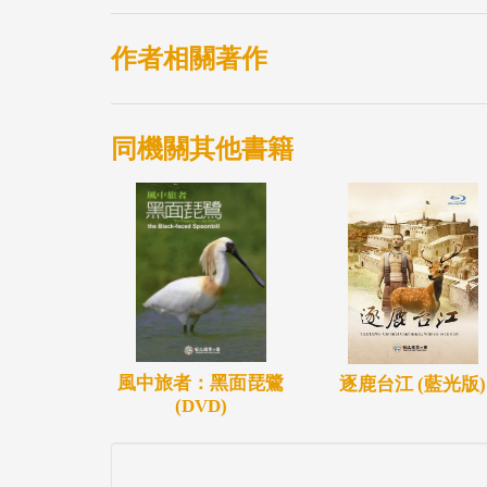
作者相關著作
同機關其他書籍
風中旅者：黑面琵鷺
逐鹿台江 (藍光版)
(DVD)