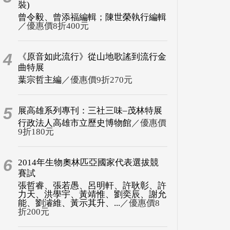
裝)
曾令毅、曾添福編輯；陳世榮執行編輯
／優惠價8折400元
4
《原音如此流行》從山地歌謠到流行金
曲特展
葉宗哲主編
／優惠價9折270元
5
展高雄系列專刊：三社三味–茂林特展
行政法人高雄市立歷史博物館
／優惠價
9折180元
6
2014年生物奧林匹亞國家代表選拔競
賽試
張哲睿、張若愚、呂明軒、許耿彰、許
力天、洪學宇、黃靖惟、劉奕辰、謝允
能、劉濬維、黃示其升、...
／優惠價8
折200元