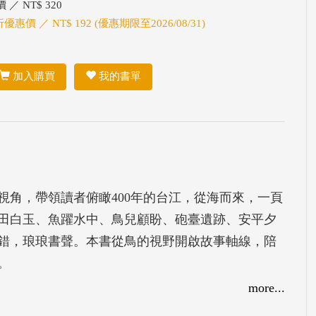
 ／ NT$ 320
折優惠價 ／ NT$ 192 (優惠期限至2026/08/31)
加入購買
我的書單
視角，帶領讀者俯瞰400年的台江，從海而來，一頁
田白玉、魚躍水中、鳥兒顧盼、砲臺遺跡、安平夕
錯，琅琅書聲。本書從鳥的視野開啟故事軸線，陪
。
more...