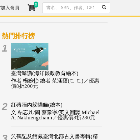
0
/加入會員
熱門排行榜
1
臺灣鯨讚(海洋廉政教育繪本)
作者 楊婉怡 繪者 范涵蘊(ㄈ ㄈ)
／優惠
價8折200元
2
紅磚牆內躲貓貓(繪本)
文 粘忘凡/圖 蔡豫寧/英文翻譯 Michael
A. Nakhiengchanh
／優惠價8折280元
3
吳鶴記及館藏臺灣北部古文書專輯(精