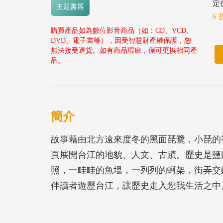
定價
主題書展
6 
購買產品如為數位影音商品（如：CD、VCD、
DVD、電子書等），因受智慧財產權保護，恕
無法接受退貨。如有商品瑕疵，僅可更換相同產
品。
簡介
故事藉由北方遠來度冬的黑面琵鷺，小琵的
頁展開台江的地貌、人文、古蹟。歷史是鹽
照，一畦畦的魚塭，一列列的蚵架，街弄交
伴讀者遊歷台江，讓歷史走入您我生活之中