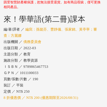
因受智慧財產權保護，恕無法接受退貨。如有商品瑕疵，僅可更換
相同產品。
來！學華語(第二冊)課本
編/著/譯者 ／
編寫：孫懿芬、曹靜儀、張家銘、黃亭寧；審
查：方麗娜
出版機關 ／
僑務委員會
出版日期 ／ 2022-03
主題分類 ／ 教育
施政分類 ／ 教學資源
ＩＳＢＮ ／ 9789865467753
ＧＰＮ ／ 1011100033
頁數/張數/片數 ／ 190
裝訂 ／ 平裝
定價 ／ NT$ 250
8 折優惠價 ／ NT$ 200 (優惠期限至2026/08/31)