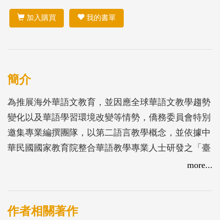
加入購買
我的書單
簡介
為推展海外華語文教育，並因應全球華語文教學趨勢
變化以及華語學習環境改變等情勢，僑務委員會特別
邀集專業編撰團隊，以第二語言教學概念，並依據中
華民國國家教育院整合華語教學專業人士研發之「臺
灣華語文能力基準（TBCL）」語詞分級第一級至第
more...
二級，開發適合海外各行各業成人華語文能力零起點
人士學習之華語教材，期透過自然對話的方式，學習
日常生活所需之應對詞彙，以奠定華語文的基礎，並
作者相關著作