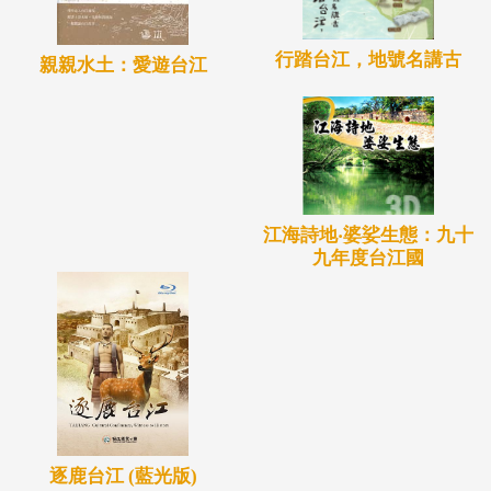
行踏台江，地號名講古
親親水土：愛遊台江
江海詩地‧婆娑生態：九十
九年度台江國
逐鹿台江 (藍光版)