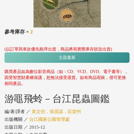
參考庫存 =
2
(以訂單與來款優先順序出貨，商品將視實際庫存狀況出貨)
主題書展
購買產品如為數位影音商品（如：CD、VCD、DVD、電子書等），
因受智慧財產權保護，恕無法接受退貨。如有商品瑕疵，僅可更換
相同產品。
游黽飛蛉－台江昆蟲圖鑑
編/著/譯者 ／
黃文伯，張原謀，莊棨州
出版機關 ／
台江國家公園管理處
出版日期 ／ 2015-12