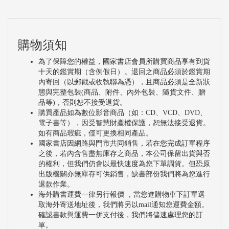
購物須知
為了保障您的權益，國家書店會員所購買商品享有到貨
十天的鑑賞期（含例假日）。退回之商品必須於鑑賞期
內寄回（以郵戳或收執聯為憑），且商品必須是全新狀
態與完整包裝(商品、附件、內外包裝、隨貨文件、贈
品等)，否則恕不接受退貨。
購買產品如為數位影音商品（如：CD、VCD、DVD、
電子書等），因受智慧財產權保護，恕無法接受退貨。
如有商品瑕疵，僅可更換相同產品。
國家書店因網路與門市共同銷售，若在您完成訂單程序
之後，若內含售盡無庫存之商品，本公司保留出貨與否
的權利，但我們仍會以最快速度為您下單調貨。但恐原
出版機關亦無庫存可供銷售，缺書部份我們將為您進行
退款作業。
海外購書運費一律另行報價 ，當您進購物車下訂單選
取海外寄送地址後，我們將另以mail通知您運費金額。
確認書款與運費一併支付後，我們將儘速處理您的訂
單。