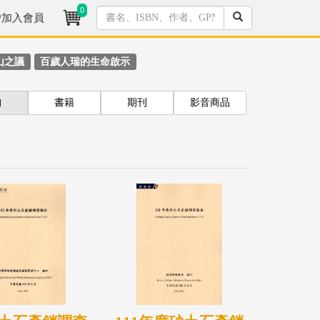
0
/加入會員
山之議
百歲人瑞的生命啟示
拘
書籍
期刊
影音商品