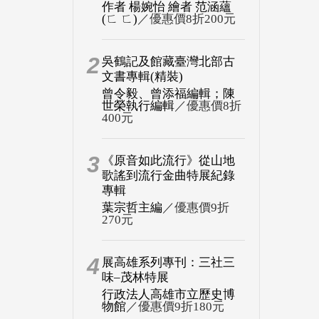
作者 楊婉怡 繪者 范涵蘊
(ㄈ ㄈ)
／優惠價8折200元
2
吳鶴記及館藏臺灣北部古
文書專輯(精裝)
曾令毅、曾添福編輯；陳
世榮執行編輯
／優惠價8折
400元
3
《原音如此流行》從山地
歌謠到流行金曲特展紀錄
專輯
葉宗哲主編
／優惠價9折
270元
4
展高雄系列專刊：三社三
味–茂林特展
行政法人高雄市立歷史博
物館
／優惠價9折180元