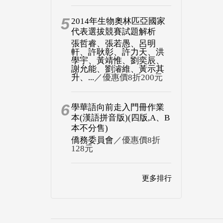
5
2014年生物奧林匹亞國家
代表選拔競賽試題解析
張哲睿、張若愚、呂明
軒、許耿彰、許力天、洪
學宇、黃靖惟、劉奕辰、
謝允能、劉濬維、黃示其
升、...
／優惠價8折200元
6
學華語向前走入門冊作業
本(漢語拼音版)(四版,A、B
本不分售)
僑務委員會
／優惠價8折
128元
更多排行