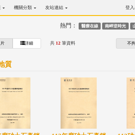
類
機關分類
友站連結
登入
熱門：
醫療在線
南岬逆時光
共
12
筆資料
圖片
詳細
不
地質