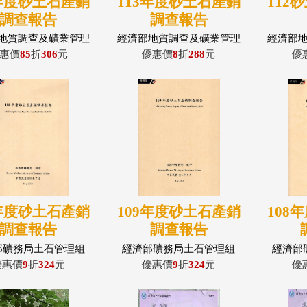
4年度砂土石產銷
113年度砂土石產銷
112
調查報告
調查報告
地質調查及礦業管理
經濟部地質調查及礦業管理
經濟部
中心 土石管理組
中心 土石管理組
中
惠價
85
折
306
元
優惠價
8
折
288
元
優
0年度砂土石產銷
109年度砂土石產銷
108
調查報告
調查報告
部礦務局土石管理組
經濟部礦務局土石管理組
經濟部
優惠價
9
折
324
元
優惠價
9
折
324
元
優