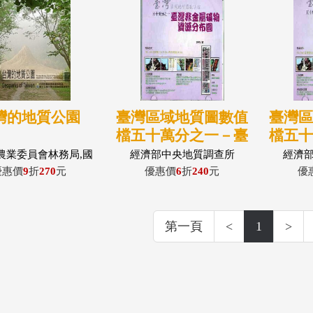
灣的地質公園
臺灣區域地質圖數值
臺灣
檔五十萬分之一－臺
檔五
灣非金屬礦物資源分
灣金
農業委員會林務局,國
經濟部中央地質調查所
經濟
學地理環境資源學系,
布圖
優惠價
9
折
270
元
優惠價
6
折
240
元
優
林俊全,蘇淑娟
第一頁
<
1
>