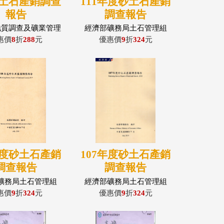
砂土石產銷調查
111年度砂土石產銷
報告
調查報告
地質調查及礦業管理
經濟部礦務局土石管理組
心，土石管理組
惠價
8
折
288
元
優惠價
9
折
324
元
年度砂土石產銷
107年度砂土石產銷
調查報告
調查報告
礦務局土石管理組
經濟部礦務局土石管理組
惠價
9
折
324
元
優惠價
9
折
324
元