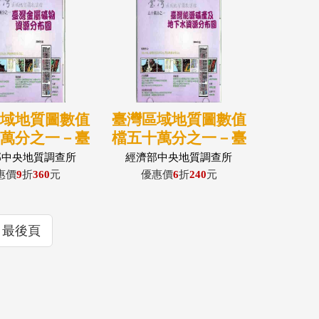
區域地質圖數值
臺灣區域地質圖數值
十萬分之一－臺
檔五十萬分之一－臺
屬礦物資源分布
灣能源礦產及地下水
部中央地質調查所
經濟部中央地質調查所
圖 (光碟)
資源分布圖
惠價
9
折
360
元
優惠價
6
折
240
元
最後頁