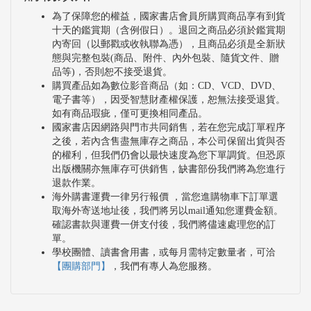
為了保障您的權益，國家書店會員所購買商品享有到貨
十天的鑑賞期（含例假日）。退回之商品必須於鑑賞期
內寄回（以郵戳或收執聯為憑），且商品必須是全新狀
態與完整包裝(商品、附件、內外包裝、隨貨文件、贈
品等)，否則恕不接受退貨。
購買產品如為數位影音商品（如：CD、VCD、DVD、
電子書等），因受智慧財產權保護，恕無法接受退貨。
如有商品瑕疵，僅可更換相同產品。
國家書店因網路與門市共同銷售，若在您完成訂單程序
之後，若內含售盡無庫存之商品，本公司保留出貨與否
的權利，但我們仍會以最快速度為您下單調貨。但恐原
出版機關亦無庫存可供銷售，缺書部份我們將為您進行
退款作業。
海外購書運費一律另行報價 ，當您進購物車下訂單選
取海外寄送地址後，我們將另以mail通知您運費金額。
確認書款與運費一併支付後，我們將儘速處理您的訂
單。
學校團體、讀書會用書，或每月需特定數量者，可洽
【團購部門】
，我們有專人為您服務。