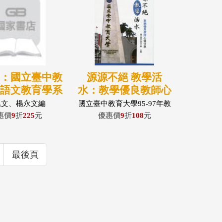
集：國立臺中教
源源不絕 教學活
學語文教育學系
水：教學優良教師心
0級書法展專輯
得分享
逸文、楊永文編
國立臺中教育大學95-97年教
學傑出及優良教師合著
惠價
9
折
225
元
優惠價
9
折
108
元
最後頁