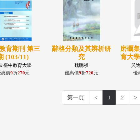
教育期刊 第三
辭格分類及其辨析研
磨礪
期 (103/11)
究
育大
10
立臺中教育大學
魏聰祺
吳
優惠價
9
折
270
元
優惠價
9
折
720
元
優
第一頁
<
1
2
>