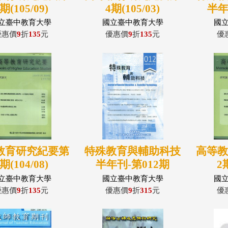
期(105/09)
4期(105/03)
半年
立臺中教育大學
國立臺中教育大學
國
優惠價
9
折
135
元
優惠價
9
折
135
元
優
教育研究紀要第
特殊教育與輔助科技
高等
期(104/08)
半年刊-第012期
2期
(104/07)
立臺中教育大學
國立臺中教育大學
國
優惠價
9
折
135
元
優惠價
9
折
315
元
優