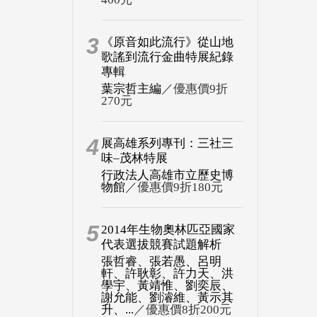
3
《原音如此流行》從山地
歌謠到流行金曲特展紀錄
專輯
葉宗哲主編
／優惠價9折
270元
4
展高雄系列專刊：三社三
味–茂林特展
行政法人高雄市立歷史博
物館
／優惠價9折180元
5
2014年生物奧林匹亞國家
代表選拔競賽試題解析
張哲睿、張若愚、呂明
軒、許耿彰、許力天、洪
學宇、黃靖惟、劉奕辰、
謝允能、劉濬維、黃示其
升、...
／優惠價8折200元