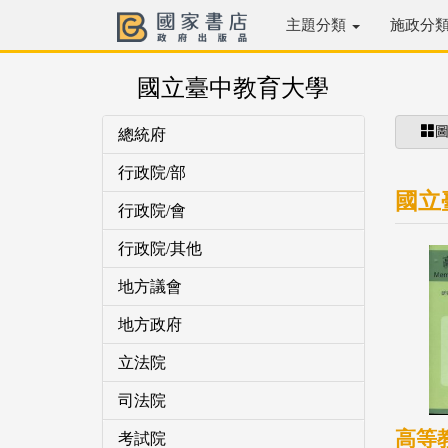
主題分類
施政分
國立臺中教育大學
總統府
行政院/部
國立
行政院/會
行政院/其他
地方議會
地方政府
立法院
司法院
高等
考試院