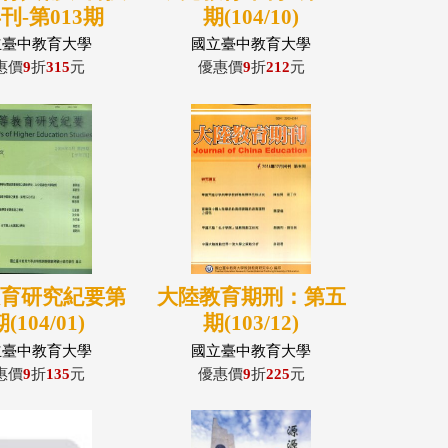
刊-第013期
期(104/10)
(104/12)
立臺中教育大學
國立臺中教育大學
惠價
9
折
315
元
優惠價
9
折
212
元
教育研究紀要第
大陸教育期刑：第五
(104/01)
期(103/12)
立臺中教育大學
國立臺中教育大學
惠價
9
折
135
元
優惠價
9
折
225
元