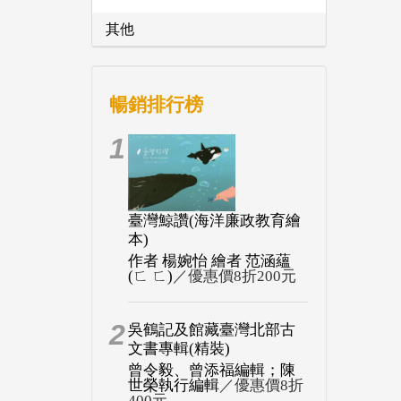
其他
暢銷排行榜
1
臺灣鯨讚(海洋廉政教育繪
本)
作者 楊婉怡 繪者 范涵蘊
(ㄈ ㄈ)
／優惠價8折200元
2
吳鶴記及館藏臺灣北部古
文書專輯(精裝)
曾令毅、曾添福編輯；陳
世榮執行編輯
／優惠價8折
400元