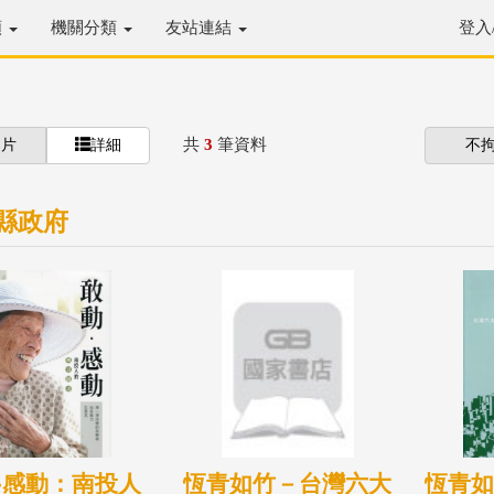
類
機關分類
友站連結
登入
共
3
筆資料
圖片
詳細
不
縣政府
‧感動：南投人
恆青如竹－台灣六大
恆青