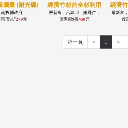
圖畫 (附光碟)
經濟竹材的全材利用
經濟
(下)：綠竹、麻竹、
(上)
南投縣政府
嚴新富，呂錦明，姚舜仁，
嚴新富
魏德琳，林洲男，施寬梅，
林勝傑
刺竹、長枝竹
優惠價
9
折
270
元
優惠價
9
折
450
元
優
張粲如，柳昭蕙
簡
第一頁
<
1
>