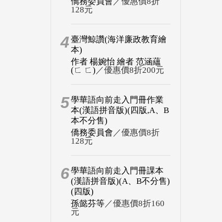
僑務委員會
／優惠價8折
128元
4
臺灣鯨讚(海洋廉政教育繪
本)
作者 楊婉怡 繪者 范涵蘊
(ㄈ ㄈ)
／優惠價8折200元
5
學華語向前走入門冊作業
本(漢語拼音版)(四版,A、B
本不分售)
僑務委員會
／優惠價8折
128元
6
學華語向前走入門冊課本
(漢語拼音版)(A、B不分售)
(四版)
孫懿芬等
／優惠價8折160
元