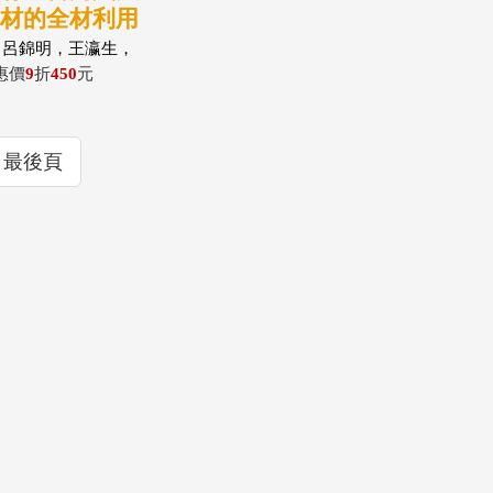
竹材的全材利用
：桂竹、孟宗竹
，呂錦明，王瀛生，
，陳新布，黃世輝，
惠價
9
折
450
元
榮聰，柳昭蕙
最後頁