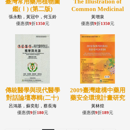
臺灣常用藥用植物圖
The Illustration of
鑑(Ⅰ) (第二版)
Common Medicinal
Plants in Taiwan
張永勳，黃冠中，何玉鈴
黃增泉
Vol.II (英文版-台灣
優惠價
9
折
1350
元
優惠價
9
折
1350
元
常用藥用植物圖鑑第
二冊)
傳統醫學與現代醫學
2009臺灣建構中藥用
對話論壇專輯(二十)
藥安全環境計畫研究
傳統醫學與現代醫學
成果彙編電子書
呂鴻基，蘇奕彰，蔡長海
黃林煌
對話的精華與共識－
優惠價
9
折
180
元
優惠價
9
折
189
元
德菲法分析研究