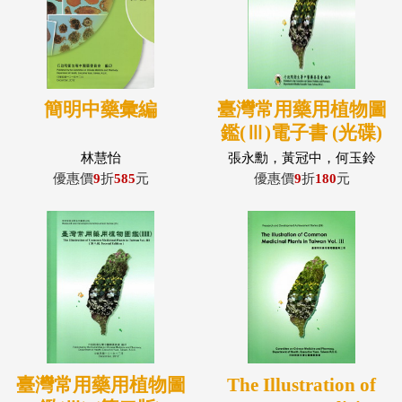
簡明中藥彙編
臺灣常用藥用植物圖
鑑(Ⅲ)電子書 (光碟)
林慧怡
張永勳，黃冠中，何玉鈴
優惠價
9
折
585
元
優惠價
9
折
180
元
臺灣常用藥用植物圖
The Illustration of