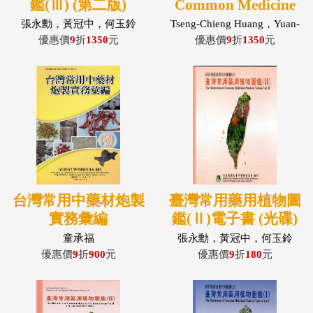
鑑(Ⅲ) (第二版)
Common Medicine
Plants in Taiwan
張永勳，黃冠中，何玉鈴
Tseng-Chieng Huang，Yuan-
Shiun Chang
Vol.III (英文版-台灣
優惠價
9
折
1350
元
優惠價
9
折
1350
元
常用藥用植物圖鑑第
三冊)
台灣常用中藥材炮製
臺灣常用藥用植物圖
實務彙編
鑑(Ⅱ)電子書 (光碟)
童承福
張永勳，黃冠中，何玉鈴
優惠價
9
折
900
元
優惠價
9
折
180
元