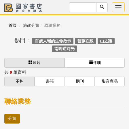
首頁
施政分類
聯絡業務
熱門：
百歲人瑞的生命啟示
醫療在線
山之議
南岬逆時光
圖片
詳細
共
0
筆資料
不拘
書籍
期刊
影音商品
聯絡業務
分類