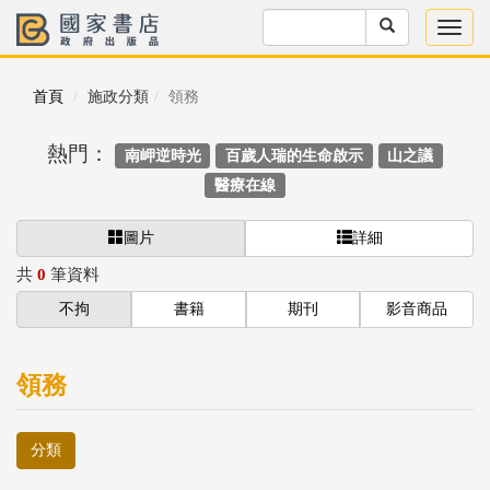
首頁
施政分類
領務
熱門：
南岬逆時光
百歲人瑞的生命啟示
山之議
醫療在線
圖片
詳細
共
0
筆資料
不拘
書籍
期刊
影音商品
領務
分類