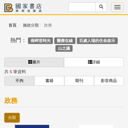
首頁
施政分類
政務
熱門：
南岬逆時光
醫療在線
百歲人瑞的生命啟示
山之議
圖片
詳細
共
5
筆資料
不拘
書籍
期刊
影音商品
政務
分類