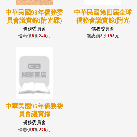
中華民國98年僑務委
中華民國第四屆全球
員會議實錄(附光碟)
僑務會議實錄(附光
碟)
僑務委員會
僑務委員會
優惠價
8
折
240
元
優惠價
8
折
198
元
中華民國96年僑務委
員會議實錄
僑務委員會
優惠價
8
折
276
元