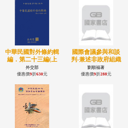
中華民國對外條約輯
國際會議參與和談
編．第二十三編(上
判-兼述非政府組織
冊)(精裝)(附光碟)
外交部
劉順福著
優惠價
9
折
630
元
優惠價
9
折
288
元