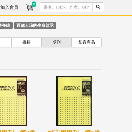
0
/加入會員
療在線
百歲人瑞的生命啟示
拘
書籍
期刊
影音商品