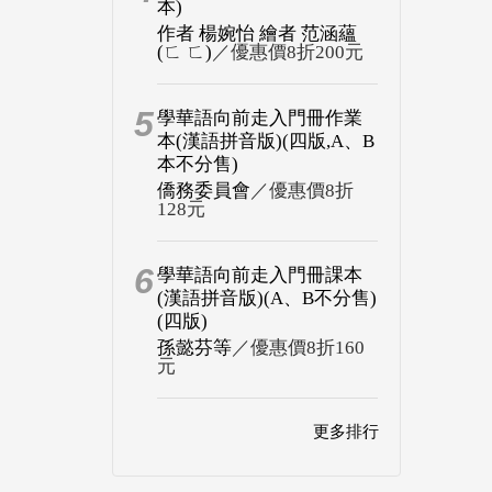
本)
作者 楊婉怡 繪者 范涵蘊
(ㄈ ㄈ)
／優惠價8折200元
5
學華語向前走入門冊作業
本(漢語拼音版)(四版,A、B
本不分售)
僑務委員會
／優惠價8折
128元
6
學華語向前走入門冊課本
(漢語拼音版)(A、B不分售)
(四版)
孫懿芬等
／優惠價8折160
元
更多排行