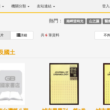
類
機關分類
友站連結
登入
熱門：
南岬逆時光
山之議
醫
共
6
筆資料
圖片
詳細
不
及國土