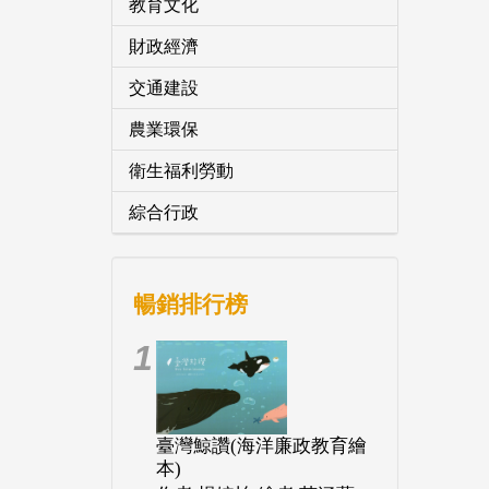
教育文化
財政經濟
交通建設
農業環保
衛生福利勞動
綜合行政
暢銷排行榜
1
臺灣鯨讚(海洋廉政教育繪
本)