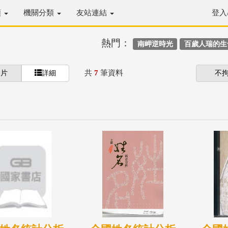
類
機關分類
友站連結
登入
熱門：
南岬逆時光
百歲人瑞的生
共
7
筆資料
圖片
詳細
不