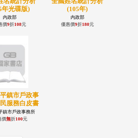
姓名統計分析
全國姓名統計分析
05年光碟版)
(105年)
內政部
內政部
惠價
9
折
108
元
優惠價
9
折
180
元
縣平鎮市戶政事
為民服務白皮書
平鎮市戶政事務所
惠價
無
折
100
元