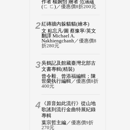
作者 楊婉怡 繪者 范涵蘊
(ㄈ ㄈ)
／優惠價8折200元
2
紅磚牆內躲貓貓(繪本)
文 粘忘凡/圖 蔡豫寧/英文
翻譯 Michael A.
Nakhiengchanh
／優惠價8
折280元
3
吳鶴記及館藏臺灣北部古
文書專輯(精裝)
曾令毅、曾添福編輯；陳
世榮執行編輯
／優惠價8折
400元
4
《原音如此流行》從山地
歌謠到流行金曲特展紀錄
專輯
葉宗哲主編
／優惠價9折
270元