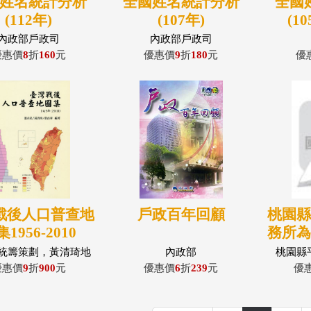
姓名統計分析
全國姓名統計分析
全國
(112年)
(107年)
(1
內政部戶政司
內政部戶政司
優惠價
8
折
160
元
優惠價
9
折
180
元
優
戰後人口普查地
戶政百年回顧
桃園
1956-2010
務所
統籌策劃，黃清琦地
內政部
桃園縣
編，葉高華圖說撰寫
優惠價
9
折
900
元
優惠價
6
折
239
元
優