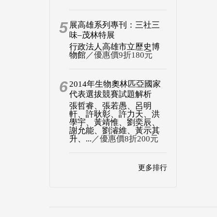
5
展高雄系列專刊：三社三
味–茂林特展
行政法人高雄市立歷史博
物館
／優惠價9折180元
6
2014年生物奧林匹亞國家
代表選拔競賽試題解析
張哲睿、張若愚、呂明
軒、許耿彰、許力天、洪
學宇、黃靖惟、劉奕辰、
謝允能、劉濬維、黃示其
升、...
／優惠價8折200元
更多排行