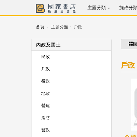
主題分類
施政分
首頁
主題分類
戶政
內政及國土
民政
戶政
戶政
役政
地政
營建
消防
警政