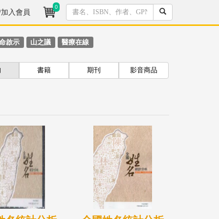
0
/加入會員
命啟示
山之議
醫療在線
拘
書籍
期刊
影音商品