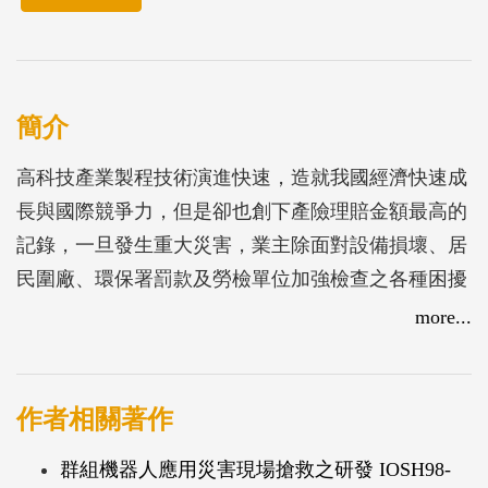
簡介
高科技產業製程技術演進快速，造就我國經濟快速成
長與國際競爭力，但是卻也創下產險理賠金額最高的
記錄，一旦發生重大災害，業主除面對設備損壞、居
民圍廠、環保署罰款及勞檢單位加強檢查之各種困擾
外，若發生員工傷亡，引發勞資糾紛，社會輿論攻擊
more...
等，多將造成巨大社會成本損失。
為能在災變發生時，有效降低人員傷亡與經濟上的損
失，訓練相關人員進行緊急應變演練與教育訓練是一
作者相關著作
個重要的環節。但國內目前尚缺乏專業的緊急應變相
群組機器人應用災害現場搶救之研發 IOSH98-
關人員培訓，致使目前雖有許多工廠想針對緊急應變