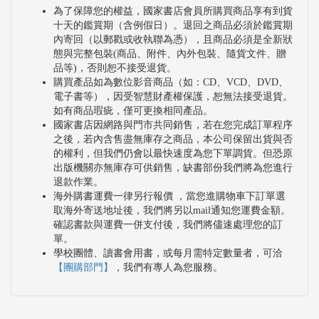
為了保障您的權益，國家書店會員所購買商品享有到貨
十天的鑑賞期（含例假日）。退回之商品必須於鑑賞期
內寄回（以郵戳或收執聯為憑），且商品必須是全新狀
態與完整包裝(商品、附件、內外包裝、隨貨文件、贈
品等)，否則恕不接受退貨。
購買產品如為數位影音商品（如：CD、VCD、DVD、
電子書等），因受智慧財產權保護，恕無法接受退貨。
如有商品瑕疵，僅可更換相同產品。
國家書店因網路與門市共同銷售，若在您完成訂單程序
之後，若內含售盡無庫存之商品，本公司保留出貨與否
的權利，但我們仍會以最快速度為您下單調貨。但恐原
出版機關亦無庫存可供銷售，缺書部份我們將為您進行
退款作業。
海外購書運費一律另行報價 ，當您進購物車下訂單選
取海外寄送地址後，我們將另以mail通知您運費金額。
確認書款與運費一併支付後，我們將儘速處理您的訂
單。
學校團體、讀書會用書，或每月需特定數量者，可洽
【團購部門】
，我們有專人為您服務。