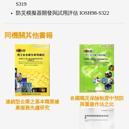
S319
人員進行訓練，卻缺乏一套有效而合理的訓練課程。
防災模擬器開發與試用評估 IOSH98-S322
有鑑於此，本計畫以製作緊急應變指引、防災監控指
引及緊急應變教材推廣用教材為目的，透過緊急應變
系統訓練雛型之製作，建置示範用之平台，並期透過
同機關其他書籍
雛型平台之規劃應用，將指引教材及應變教材之內容
提升到一定標準。
本年度計劃主要分為兩部份，一為緊急應變系統訓練
雛型之製作，其中包括統整本所之防災監控系統軟
體、緊急應變系統軟體、以及防災監控用之管制單元
及偵測單元等組件，藉此將軟體與組件結合為一，未
來能提供各場合之示範展示平台。此外，為符合不同
各國職災保險制度中預防
連鎖型企業之基本職業健
與重建作法之比
企業之功能需求，將於統整後加強雛型之決策支援導
康服務先趨研究
向能力，藉由加入決策支援用資訊彙整平台於雛型
中，建立一有效之決策支援用資訊傳遞能力，提供指