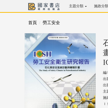
主題分類
施政分
首頁
勞工安全
I
編
出
出版
主
施
ＩＳ