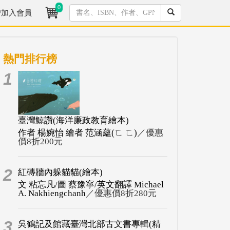
0
/加入會員
熱門排行榜
1
臺灣鯨讚(海洋廉政教育繪本)
作者 楊婉怡 繪者 范涵蘊(ㄈ ㄈ)
／優惠
價8折200元
2
紅磚牆內躲貓貓(繪本)
文 粘忘凡/圖 蔡豫寧/英文翻譯 Michael
A. Nakhiengchanh
／優惠價8折280元
3
吳鶴記及館藏臺灣北部古文書專輯(精