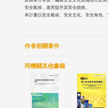
及觀摩分享會，編製安全文化實施指引及實
安全氣候，進而提升其安全績效。
本計畫以安全氣候、安全文化、安全角色、
化評估，其後再進行現場訪視、人員訪談、
位，並協助事業單位進行工作現場的安全改
事業單位安全氣候之實施指引(包括危害辨
建立方案)及安全氣候實務手冊，舉辦3場
作者相關著作
全氣候診斷與深耕種子人員培訓，最後針對
本研究建議事業單位可依其安全氣候診斷結
同機關其他書籍
的十四個改善方案中選擇適宜者執行之，特
全管理上，可優先考量強化之。對於政府單
適時提供安全氣候資訊給予石化業事業單位
劃基礎。