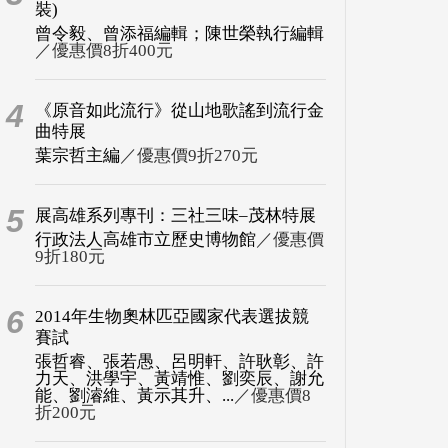
裝)
曾令毅、曾添福編輯；陳世榮執行編輯
／優惠價8折400元
4
《原音如此流行》從山地歌謠到流行金
曲特展
葉宗哲主編
／優惠價9折270元
5
展高雄系列專刊：三社三味–茂林特展
行政法人高雄市立歷史博物館
／優惠價
9折180元
6
2014年生物奧林匹亞國家代表選拔競
賽試
張哲睿、張若愚、呂明軒、許耿彰、許
力天、洪學宇、黃靖惟、劉奕辰、謝允
能、劉濬維、黃示其升、...
／優惠價8
折200元