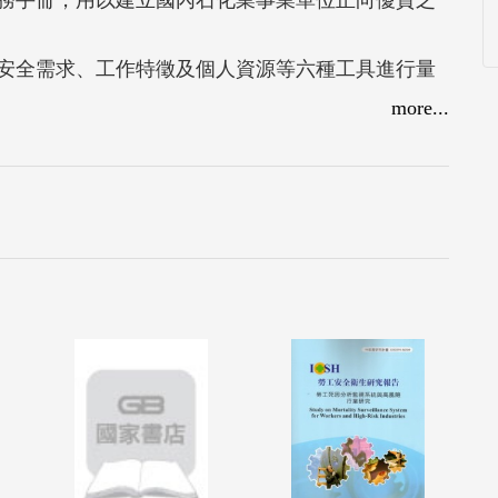
務手冊，用以建立國內石化業事業單位正向優質之
安全需求、工作特徵及個人資源等六種工具進行量
座談與討論。本計畫將評估結果直接回饋給事業單
more...
善及安全氣候提升方案之發展。本計畫也編撰落實
識與防護、5S、走動式管理、工具箱會議及安全行為
安全氣候診斷與輔導改善技術觀摩分享會，辦理1場安
每家事業單位撰寫其安全氣候診斷與輔導報告。
果進行實質之改善，各事業單位可由本計畫所發展
別是在員工的安全動機、安全態度、安全誘因及安
位，建議可定期進行石化業安全氣候診斷與輔導，
，可作為其安全氣候改善及未來工安執行方針的規