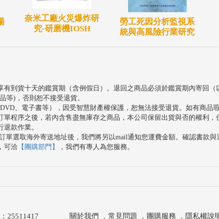
奈米工廠火災爆炸研
勞工死因分析監視系
場
究-研磨機IOSH
統與高風險行業研究
享有到貨十天的鑑賞期（含例假日）。退回之商品必須於鑑賞期內寄回（
品等)，否則恕不接受退貨。
、DVD、電子書等），因受智慧財產權保護，恕無法接受退貨。如有商品
訂單程序之後，若內含售盡無庫存之商品，本公司保留出貨與否的權利，
行退款作業。
訂單選取海外寄送地址後，我們將另以mail通知您運費金額。確認書款
，可洽
【團購部門】
，我們有專人為您服務。
511417
關於我們
．
常見問題
．
團購服務
．
隱私權說