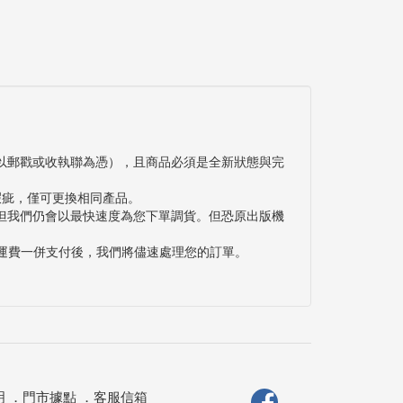
以郵戳或收執聯為憑），且商品必須是全新狀態與完
瑕疵，僅可更換相同產品。
但我們仍會以最快速度為您下單調貨。但恐原出版機
與運費一併支付後，我們將儘速處理您的訂單。
明
．
門市據點
．
客服信箱