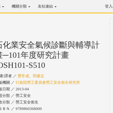
類
機關分類
友站連結
登入
石化業安全氣候診斷與輔導計
畫─101年度研究計畫
OSH101-S510
/著/譯者 ／
曹常成、郭建志
版機關 ／
行政院勞工委員會勞工安全衛生研究所
日期 ／ 2013-04
題分類 ／ 勞工安全
政分類 ／ 勞工安全衛生
ＢＮ ／ 9789860368000