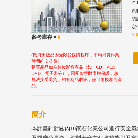
ＧＰ
頁數
裝
定價
9 
參考庫存 =
0
(政府出版品因受限於採購程序，平均補貨作業
時間約 2~3 週)
購買產品如為數位影音商品（如：CD、VCD、
DVD、電子書等），因受智慧財產權保護，恕
無法接受退貨。如有商品瑕疵，僅可更換相同產
品。
簡介
本計畫針對國內10家石化業公司進行安全