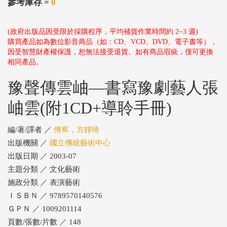
參考庫存 =
0
(政府出版品因受限於採購程序，平均補貨作業時間約 2~3 週)
購買產品如為數位影音商品（如：CD、VCD、DVD、電子書等），
因受智慧財產權保護，恕無法接受退貨。如有商品瑕疵，僅可更換
相同產品。
豫聲傳雲岫—書寫豫劇藝人張
岫雲(附1CD+導聆手冊)
編/著/譯者 ／
傅寯，方靜琦
出版機關 ／
國立傳統藝術中心
出版日期 ／ 2003-07
主題分類 ／ 文化藝術
施政分類 ／ 表演藝術
ＩＳＢＮ ／ 9789570140576
ＧＰＮ ／ 1009201114
頁數/張數/片數 ／ 148