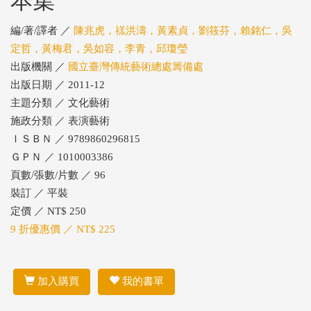
本集
編/著/譯者 ／
陳兆虎，禚洪濤，黃素貞，劉筱芬，賴銘仁，吳
定哲，黃梅君，吳如容，李青，邱瓊瑩
出版機關 ／
國立臺灣傳統藝術總處籌備處
出版日期 ／ 2011-12
主題分類 ／ 文化藝術
施政分類 ／ 表演藝術
ＩＳＢＮ ／ 9789860296815
ＧＰＮ ／ 1010003386
頁數/張數/片數 ／ 96
裝訂 ／ 平裝
定價 ／ NT$ 250
9 折優惠價 ／ NT$ 225
加入購買
我的書單