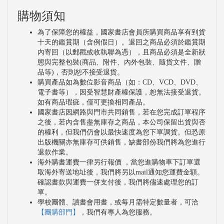
購物須知
為了保障您的權益，國家書店會員所購買商品享有到貨
十天的鑑賞期（含例假日）。退回之商品必須於鑑賞期
內寄回（以郵戳或收執聯為憑），且商品必須是全新狀
態與完整包裝(商品、附件、內外包裝、隨貨文件、贈
品等)，否則恕不接受退貨。
購買產品如為數位影音商品（如：CD、VCD、DVD、
電子書等），因受智慧財產權保護，恕無法接受退貨。
如有商品瑕疵，僅可更換相同產品。
國家書店因網路與門市共同銷售，若在您完成訂單程序
之後，若內含售盡無庫存之商品，本公司保留出貨與否
的權利，但我們仍會以最快速度為您下單調貨。但恐原
出版機關亦無庫存可供銷售，缺書部份我們將為您進行
退款作業。
海外購書運費一律另行報價 ，當您進購物車下訂單選
取海外寄送地址後，我們將另以mail通知您運費金額。
確認書款與運費一併支付後，我們將儘速處理您的訂
單。
學校團體、讀書會用書，或每月需特定數量者，可洽
【團購部門】
，我們有專人為您服務。