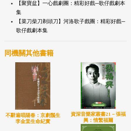
【聚寶盆】一心戲劇團：精彩好戲─歌仔戲劇本
集
【菜刀柴刀剃頭刀】河洛歌子戲團：精彩好戲─
歌仔戲劇本集
同機關其他書籍
資深音樂家叢書21－張福
不辭遍唱陽春：京劇鬚生
興：情繫福爾
李金棠生命紀實