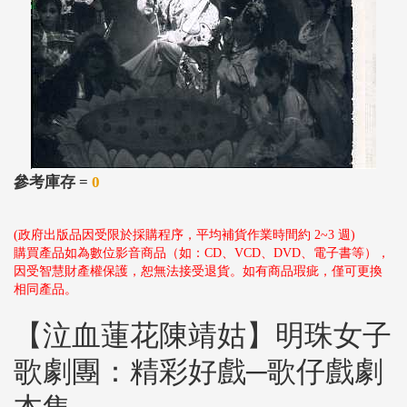
參考庫存 =
0
(政府出版品因受限於採購程序，平均補貨作業時間約 2~3 週)
購買產品如為數位影音商品（如：CD、VCD、DVD、電子書等），
因受智慧財產權保護，恕無法接受退貨。如有商品瑕疵，僅可更換
相同產品。
【泣血蓮花陳靖姑】明珠女子
歌劇團：精彩好戲─歌仔戲劇