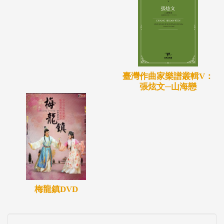
臺灣作曲家樂譜叢輯V：
張炫文─山海戀
梅龍鎮DVD