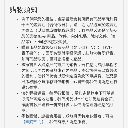
購物須知
為了保障您的權益，國家書店會員所購買商品享有到貨
十天的鑑賞期（含例假日）。退回之商品必須於鑑賞期
內寄回（以郵戳或收執聯為憑），且商品必須是全新狀
態與完整包裝(商品、附件、內外包裝、隨貨文件、贈
品等)，否則恕不接受退貨。
購買產品如為數位影音商品（如：CD、VCD、DVD、
電子書等），因受智慧財產權保護，恕無法接受退貨。
如有商品瑕疵，僅可更換相同產品。
國家書店因網路與門市共同銷售，若在您完成訂單程序
之後，若內含售盡無庫存之商品，本公司保留出貨與否
的權利，但我們仍會以最快速度為您下單調貨。但恐原
出版機關亦無庫存可供銷售，缺書部份我們將為您進行
退款作業。
海外購書運費一律另行報價 ，當您進購物車下訂單選
取海外寄送地址後，我們將另以mail通知您運費金額。
確認書款與運費一併支付後，我們將儘速處理您的訂
單。
學校團體、讀書會用書，或每月需特定數量者，可洽
【團購部門】
，我們有專人為您服務。