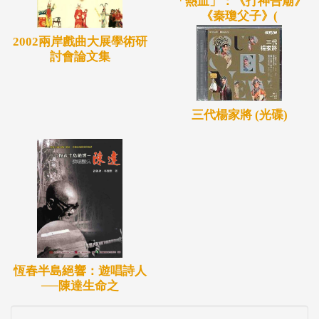
「熱血」：《打神告廟》
《秦瓊父子》(
2002兩岸戲曲大展學術研
討會論文集
三代楊家將 (光碟)
恆春半島絕響：遊唱詩人
──陳達生命之