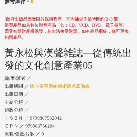
參考庫存 =
0
(政府出版品因受限於採購程序，平均補貨作業時間約 2~3 週)
購買產品如為數位影音商品（如：CD、VCD、DVD、電子書等），
因受智慧財產權保護，恕無法接受退貨。如有商品瑕疵，僅可更換
相同產品。
黃永松與漢聲雜誌—從傳統出
發的文化創意產業05
編/著/譯者 ／
出版機關 ／
國立臺灣傳統藝術總處籌備處
出版日期 ／
主題分類 ／
施政分類 ／
ＩＳＢＮ ／ 9799867562042
ＧＰＮ ／ 979986756204
頁數/張數/片數 ／ 0