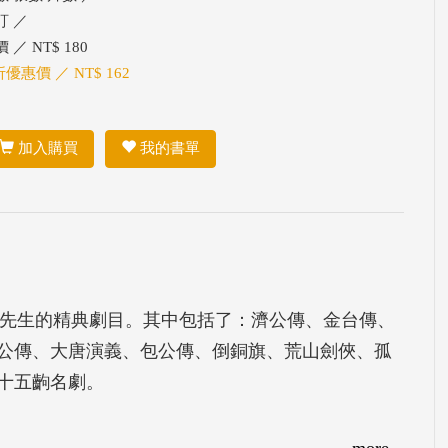
訂 ／
 ／ NT$ 180
折優惠價 ／ NT$ 162
加入購買
我的書單
老先生的精典劇目。其中包括了：濟公傳、金台傳、
公傳、大唐演義、包公傳、倒銅旗、荒山劍俠、孤
十五齣名劇。
more...