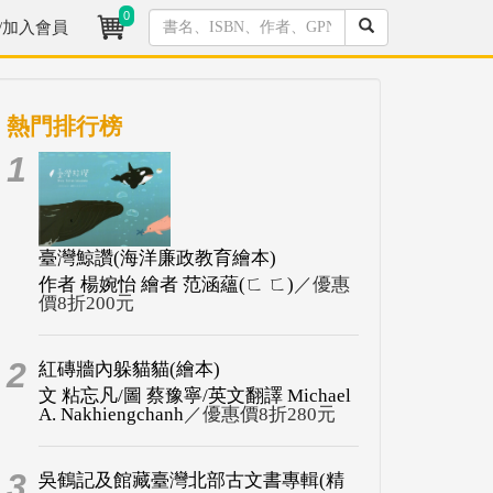
0
/加入會員
熱門排行榜
1
臺灣鯨讚(海洋廉政教育繪本)
作者 楊婉怡 繪者 范涵蘊(ㄈ ㄈ)
／優惠
價8折200元
2
紅磚牆內躲貓貓(繪本)
文 粘忘凡/圖 蔡豫寧/英文翻譯 Michael
A. Nakhiengchanh
／優惠價8折280元
3
吳鶴記及館藏臺灣北部古文書專輯(精