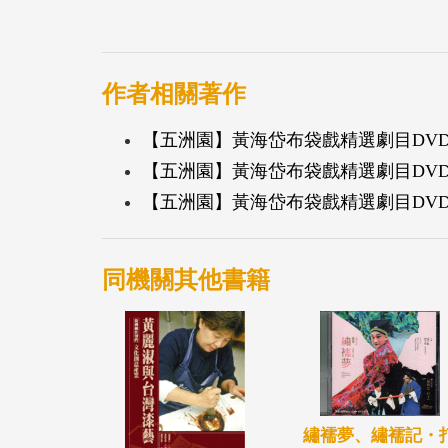
作者相關著作
【五洲園】黃海岱布袋戲精選劇目DV
【五洲園】黃海岱布袋戲精選劇目DV
【五洲園】黃海岱布袋戲精選劇目DV
同機關其他書籍
繡襦夢、繡襦記・