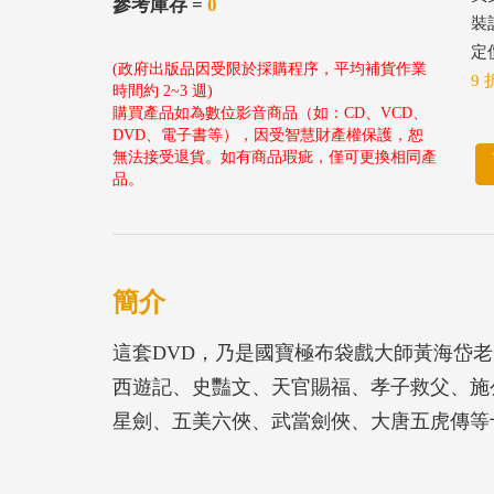
參考庫存 =
0
裝
定價
(政府出版品因受限於採購程序，平均補貨作業
9 
時間約 2~3 週)
購買產品如為數位影音商品（如：CD、VCD、
DVD、電子書等），因受智慧財產權保護，恕
無法接受退貨。如有商品瑕疵，僅可更換相同產
品。
簡介
這套DVD，乃是國寶極布袋戲大師黃海岱
西遊記、史豔文、天官賜福、孝子救父、施
星劍、五美六俠、武當劍俠、大唐五虎傳等