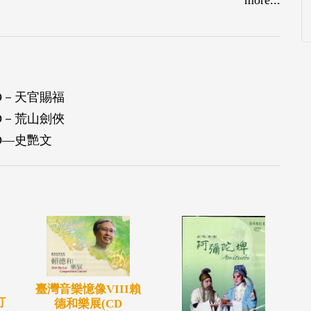
D－天官賜福
D－荒山劍俠
D—史艷文
臺灣音樂憶像VIII賴
打
德和樂展(CD