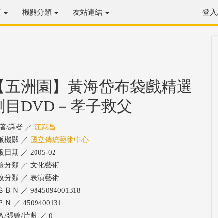
類
機關分類
友站連結
登入
【五洲園】黃海岱布袋戲精選
劇目DVD－孝子救父
/著/譯者 ／
江武昌
版機關 ／
國立傳統藝術中心
日期 ／ 2005-02
題分類 ／ 文化藝術
政分類 ／ 表演藝術
ＢＮ ／ 9845094001318
Ｎ ／ 4509400131
數/張數/片數 ／ 0