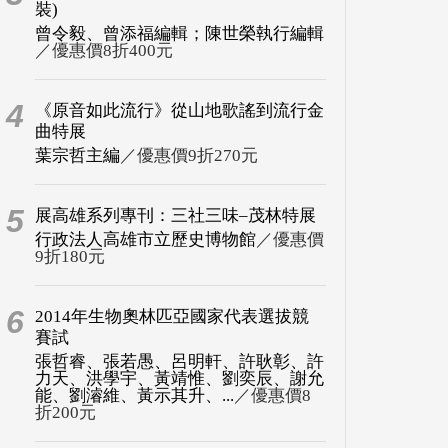
裝)
曾令毅、曾添福編輯；陳世榮執行編輯
／優惠價8折400元
4
《原音如此流行》從山地歌謠到流行金
曲特展
葉宗哲主編
／優惠價9折270元
5
展高雄系列專刊：三社三味–茂林特展
行政法人高雄市立歷史博物館
／優惠價
9折180元
6
2014年生物奧林匹亞國家代表選拔競
賽試
張哲睿、張若愚、呂明軒、許耿彰、許
力天、洪學宇、黃靖惟、劉奕辰、謝允
能、劉濬維、黃示其升、...
／優惠價8
折200元