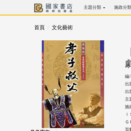
主題分類
施政分
首頁
文化藝術
編
出
出版
主
施
ＩＳ
ＧＰ
頁