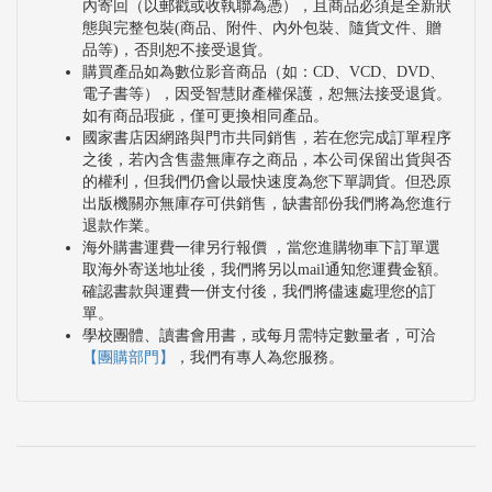
內寄回（以郵戳或收執聯為憑），且商品必須是全新狀
態與完整包裝(商品、附件、內外包裝、隨貨文件、贈
品等)，否則恕不接受退貨。
購買產品如為數位影音商品（如：CD、VCD、DVD、
電子書等），因受智慧財產權保護，恕無法接受退貨。
如有商品瑕疵，僅可更換相同產品。
國家書店因網路與門市共同銷售，若在您完成訂單程序
之後，若內含售盡無庫存之商品，本公司保留出貨與否
的權利，但我們仍會以最快速度為您下單調貨。但恐原
出版機關亦無庫存可供銷售，缺書部份我們將為您進行
退款作業。
海外購書運費一律另行報價 ，當您進購物車下訂單選
取海外寄送地址後，我們將另以mail通知您運費金額。
確認書款與運費一併支付後，我們將儘速處理您的訂
單。
學校團體、讀書會用書，或每月需特定數量者，可洽
【團購部門】
，我們有專人為您服務。