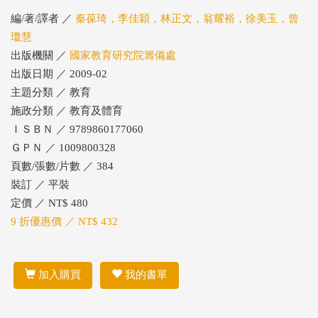
編/著/譯者 ／
秦葆琦，李佳穎，林正文，翁耀裕，徐美玉，曾
瓊慧
出版機關 ／
國家教育研究院籌備處
出版日期 ／ 2009-02
主題分類 ／ 教育
施政分類 ／ 教育及體育
ＩＳＢＮ ／ 9789860177060
ＧＰＮ ／ 1009800328
頁數/張數/片數 ／ 384
裝訂 ／ 平裝
定價 ／ NT$ 480
9 折優惠價 ／ NT$ 432
加入購買
我的書單