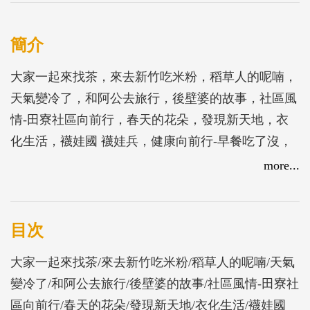
簡介
大家一起來找茶，來去新竹吃米粉，稻草人的呢喃，
天氣變冷了，和阿公去旅行，後壁婆的故事，社區風
情-田寮社區向前行，春天的花朵，發現新天地，衣
化生活，襪娃國 襪娃兵，健康向前行-早餐吃了沒，
柚見秋意，校園探險家，綠色小農夫，博陶洶湧，奇
more...
妙的聲音，七星潭特調，竹子的秘密，六家 蹓佳，
PAIWAN我的家，北二高在我腳下
目次
大家一起來找茶/來去新竹吃米粉/稻草人的呢喃/天氣
變冷了/和阿公去旅行/後壁婆的故事/社區風情-田寮社
區向前行/春天的花朵/發現新天地/衣化生活/襪娃國