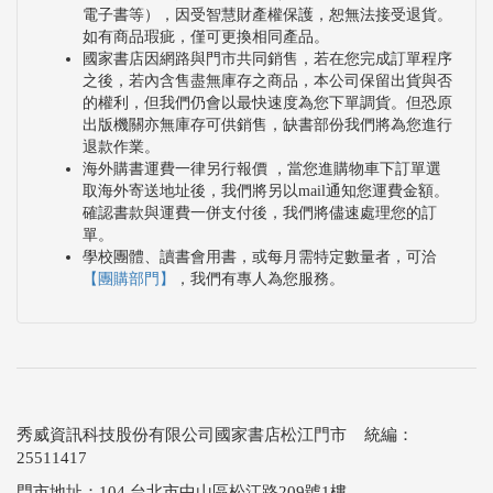
電子書等），因受智慧財產權保護，恕無法接受退貨。
如有商品瑕疵，僅可更換相同產品。
國家書店因網路與門市共同銷售，若在您完成訂單程序
之後，若內含售盡無庫存之商品，本公司保留出貨與否
的權利，但我們仍會以最快速度為您下單調貨。但恐原
出版機關亦無庫存可供銷售，缺書部份我們將為您進行
退款作業。
海外購書運費一律另行報價 ，當您進購物車下訂單選
取海外寄送地址後，我們將另以mail通知您運費金額。
確認書款與運費一併支付後，我們將儘速處理您的訂
單。
學校團體、讀書會用書，或每月需特定數量者，可洽
【團購部門】
，我們有專人為您服務。
秀威資訊科技股份有限公司國家書店松江門市 統編：
25511417
門市地址：104 台北市中山區松江路209號1樓