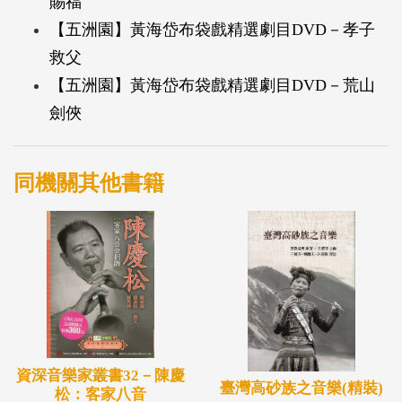
賜福
【五洲園】黃海岱布袋戲精選劇目DVD－孝子
救父
【五洲園】黃海岱布袋戲精選劇目DVD－荒山
劍俠
同機關其他書籍
資深音樂家叢書32－陳慶
臺灣高砂族之音樂(精裝)
松：客家八音