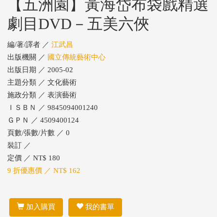
【五洲園】黃海岱布袋戲精選
劇目DVD－五美六俠
編/著/譯者 ／
江武昌
出版機關 ／
國立傳統藝術中心
出版日期 ／ 2005-02
主題分類 ／ 文化藝術
施政分類 ／ 表演藝術
ＩＳＢＮ ／ 9845094001240
ＧＰＮ ／ 4509400124
頁數/張數/片數 ／ 0
裝訂 ／
定價 ／ NT$ 180
9 折優惠價 ／ NT$ 162
加入購買
我的書單