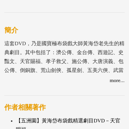
簡介
這套DVD，乃是國寶極布袋戲大師黃海岱老先生的精
典劇目。其中包括了：濟公傳、金台傳、西遊記、史
豔文、天官賜福、孝子救父、施公傳、大唐演義、包
公傳、倒銅旗、荒山劍俠、孤星劍、五美六俠、武當
劍俠、大唐五虎傳等十五齣名劇。
more...
作者相關著作
【五洲園】黃海岱布袋戲精選劇目DVD－天官