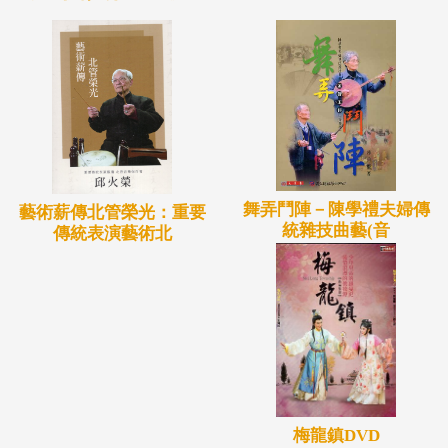
舞弄鬥陣－陳學禮夫婦傳
藝術薪傳北管榮光：重要
統雜技曲藝(音
傳統表演藝術北
梅龍鎮DVD