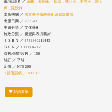
編/著/譯者 ／
編曲：張曉峰， 採譜：林照玉，姜雲玉，周明
傑，陀沅錄
出版機關 ／
國立臺灣傳統藝術總處籌備處
出版日期 ／ 2009-11
主題分類 ／ 文化藝術
施政分類 ／ 視覺與表演藝術
ＩＳＢＮ ／ 9789860211443
ＧＰＮ ／ 1009804712
頁數/張數/片數 ／ 156
裝訂 ／ 平裝
定價 ／ NT$ 200
9 折優惠價 ／ NT$ 180
我的書單