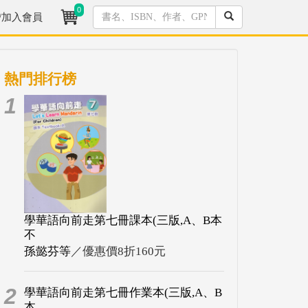
0
/加入會員
熱門排行榜
1
學華語向前走第七冊課本(三版,A、B本
不
孫懿芬等
／優惠價8折160元
2
學華語向前走第七冊作業本(三版,A、B
本