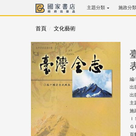
主題分類
施政分
首頁
文化藝術
編
出
出版
主
施
ＩＳ
ＧＰ
頁數