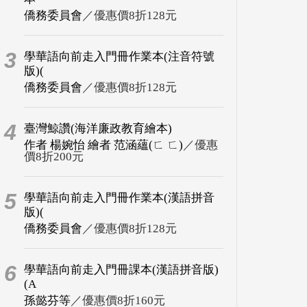
僑務委員會
／優惠價8折128元
3
學華語向前走入門冊作業本(注音符號
版)(
僑務委員會
／優惠價8折128元
4
臺灣鯨讚(海洋廉政教育繪本)
作者 楊婉怡 繪者 范涵蘊(ㄈ ㄈ)
／優惠
價8折200元
5
學華語向前走入門冊作業本(漢語拼音
版)(
僑務委員會
／優惠價8折128元
6
學華語向前走入門冊課本(漢語拼音版)
(A
孫懿芬等
／優惠價8折160元