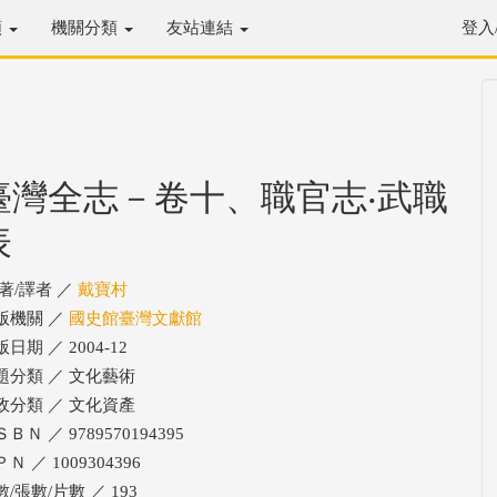
類
機關分類
友站連結
登入
臺灣全志－卷十、職官志‧武職
表
/著/譯者 ／
戴寶村
版機關 ／
國史館臺灣文獻館
日期 ／ 2004-12
題分類 ／ 文化藝術
政分類 ／ 文化資產
ＢＮ ／ 9789570194395
Ｎ ／ 1009304396
/張數/片數 ／ 193