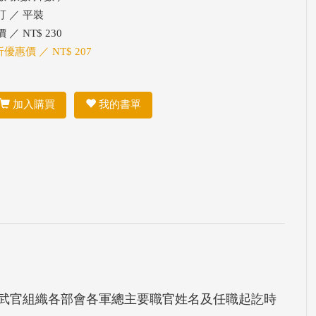
訂 ／ 平裝
 ／ NT$ 230
折優惠價 ／ NT$ 207
加入購買
我的書單
武官組織各部會各軍總主要職官姓名及任職起訖時