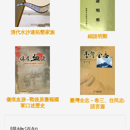
清代水沙連拓墾家族
細說明鄭
傷痕血淚─戰後原臺籍國
臺灣全志－卷三、住民志‧
軍口述歷史
語言篇
購物須知