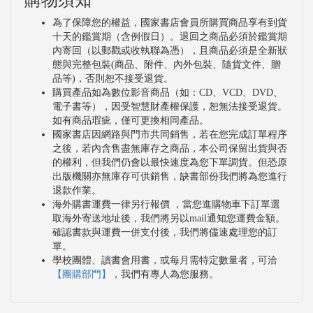
為了保障您的權益，國家書店會員所購買商品享有到貨
十天的鑑賞期（含例假日）。退回之商品必須於鑑賞期
內寄回（以郵戳或收執聯為憑），且商品必須是全新狀
態與完整包裝(商品、附件、內外包裝、隨貨文件、贈
品等)，否則恕不接受退貨。
購買產品如為數位影音商品（如：CD、VCD、DVD、
電子書等），因受智慧財產權保護，恕無法接受退貨。
如有商品瑕疵，僅可更換相同產品。
國家書店因網路與門市共同銷售，若在您完成訂單程序
之後，若內含售盡無庫存之商品，本公司保留出貨與否
的權利，但我們仍會以最快速度為您下單調貨。但恐原
出版機關亦無庫存可供銷售，缺書部份我們將為您進行
退款作業。
海外購書運費一律另行報價 ，當您進購物車下訂單選
取海外寄送地址後，我們將另以mail通知您運費金額。
確認書款與運費一併支付後，我們將儘速處理您的訂
單。
學校團體、讀書會用書，或每月需特定數量者，可洽
【團購部門】
，我們有專人為您服務。