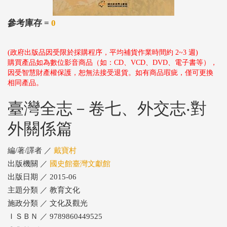
參考庫存 =
0
(政府出版品因受限於採購程序，平均補貨作業時間約 2~3 週)
購買產品如為數位影音商品（如：CD、VCD、DVD、電子書等），
因受智慧財產權保護，恕無法接受退貨。如有商品瑕疵，僅可更換
相同產品。
臺灣全志－卷七、外交志‧對
外關係篇
編/著/譯者 ／
戴寶村
出版機關 ／
國史館臺灣文獻館
出版日期 ／ 2015-06
主題分類 ／ 教育文化
施政分類 ／ 文化及觀光
ＩＳＢＮ ／ 9789860449525