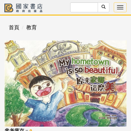
首頁
教育
參考庫存 =
0