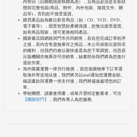
內寄回（以郵戳或收執聯為憑），且商品必須是全新狀
態與完整包裝(商品、附件、內外包裝、隨貨文件、贈
品等)，否則恕不接受退貨。
購買產品如為數位影音商品（如：CD、VCD、DVD、
電子書等），因受智慧財產權保護，恕無法接受退貨。
如有商品瑕疵，僅可更換相同產品。
國家書店因網路與門市共同銷售，若在您完成訂單程序
之後，若內含售盡無庫存之商品，本公司保留出貨與否
的權利，但我們仍會以最快速度為您下單調貨。但恐原
出版機關亦無庫存可供銷售，缺書部份我們將為您進行
退款作業。
海外購書運費一律另行報價 ，當您進購物車下訂單選
取海外寄送地址後，我們將另以mail通知您運費金額。
確認書款與運費一併支付後，我們將儘速處理您的訂
單。
學校團體、讀書會用書，或每月需特定數量者，可洽
【團購部門】
，我們有專人為您服務。