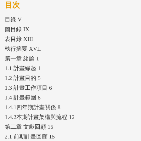
警模型，並針對國道客運業者之實務需求進行系統驗
目次
證與推廣策略評估。
目錄 V
前3年期計畫已完成異常事件的定義與辨識模組建
圖目錄 IX
構，整合ADAS警示事件、車內外影像、駕駛行為數
表目錄 XIII
據、車道幾何與環境因子等，建立駕駛人風險行為樣
執行摘要 XVII
態資料庫。第四年期計畫的研究重點主要集中在三大
第一章 緒論 1
面向：（一）整合風險要素建構駕駛行為預測模型；
1.1 計畫緣起 1
（二）識別高風險路段與匝道之空間分析；（三）將
1.2 計畫目的 5
異常事件分析工具轉化為實務可行之管理系統。首
1.3 計畫工作項目 6
先，在駕駛行為預測方面，計畫採用Boosted
1.4 計畫範圍 8
Regression Tree與SHAP值分析，依據「本車行為」、
1.4.1四年期計畫關係 8
「環境互動」、「駕駛員特性與動作」三要素構建多
1.4.2本期計畫架構與流程 12
變數風險模型。結果顯示，大多數模型之AUC值達
第二章 文獻回顧 15
0.8以上，具高度準確性；特定風險如車道偏移、變
2.1 前期計畫回顧 15
換車道，與駕駛年資不足、距離前車過近、車道曲率