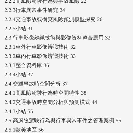
2.2.2高風險駕駛行為與事故風險 22
里為分析單元，建構多層次混合效果模型，處理駕駛
2.2.3行車異常事件研究 24
人異質性對風險的影響，並導入車流量、班表與駕駛
2.2.4交通事故或衝突風險預測模型探究 26
資歷等因素。這些模型不僅提供業者實用的行車前風
2.2.5小結 31
險提醒，也能協助主管機關掌握潛在高風險區段，做
2.3 行車影像辨識技術與影像資料整合應用 32
為設置警示標誌與工程改善依據。
2.3.1車外行車影像辨識技術 32
影像辨識技術部分，本期評估影像辨識輕量化策略，
2.3.2車內行車影像辨識技術 33
針對車內影像偵測建議採間隔幀取樣以降低系統負
2.3.3整合資料庫 36
荷，惟針對高速國道場景之車外影像辨識仍需維持高
2.3.4小結 37
幀率，以確保事件連續性與準確度。同時，本期計畫
2.4 交通事故時空間分析 37
亦納入第二家業者之資料進行系統轉移性評估，發現
2.4.1高風險駕駛行為時空間特性 38
GPS紀錄頻率與DMS攝影角度為影響資料兼容性的關
2.4.2交通事故時空間分析與預測模式 44
鍵變數。建議業者若欲採用本系統，應考量升級車機
2.4.3小結 55
硬體與增設車內影像設備，以提升風險分析品質。
2.5 高風險駕駛行為與行車異常事件之管理案例 56
為促進技術落地，本期計畫彙整業者、設備商與主管
2.5.1歐美地區 56