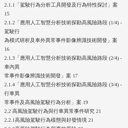
2.1.1「駕駛行為分析工具開發及行為特性探討」案
大等情境高度相關，揭示異常事件背後的交互機制。
15
本期導入時間序列資料處理技術與深度學習模型，針
2.1.2「應用人工智慧分析技術探勘高風險路段 (1/4) -
對逐秒ADAS警示資料進行預測。測試結果指出，當
駕駛行
自變數時間窗設為前10秒、應變數為後5秒時，可有
為模式研析及車外異常事件影像辨識技術開發」案
效預測ADAS警示事件發生，且能於駕駛出現高風險
16
動作前即時警示，強化業者事前預防管理能力。此
2.1.3「應用人工智慧分析技術探勘高風險路段 (2/4) -
外，SHAP值分析顯示，影響警示事件的重要變數包
車內異
括車速變異度、方向燈使用、天候狀況與過往警示紀
常事件影像辨識技術開發」案 17
錄，顯示駕駛操作行為與外部環境密切交織影響風險
2.1.4「應用人工智慧分析技術探勘高風險路段 (3/4) -
結果。
行車異
在空間分析方面，計畫針對「巨觀路段」與「巨觀趟
常事件及高風險駕駛行為分析」案 19
次」兩種模式進行建模。巨觀路段分析以2公里為單
2.2 高風險駕駛行為與行車異常事件研究 21
位，運用負二項迴歸模式建立高風險路段識別工具，
2.2.1高風險駕駛行為樣態與好發情境 21
反映時空變異下之交通風險分布。巨觀趟次則以15公