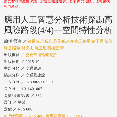
因受智慧財產權保護，恕無法接受退貨。如有商品瑕疵，僅可更換
相同產品。
應用人工智慧分析技術探勘高
風險路段(4/4)—空間特性分析
編/著/譯者 ／
鍾易詩,邱裕鈞,吳昆峯,余嘉萱,王佑星,翁玉樺,彭信
瑋,劉曜峯,林亮志,何玉鳳,葉祖宏,黃...
出版機關 ／
交通部運輸研究所
出版日期 ／ 2025-10
主題分類 ／ 交通建設
施政分類 ／ 交通及建設
ＩＳＢＮ ／ 9789865316990
ＧＰＮ ／ 1011401007
頁數/張數/片數 ／ 382
裝訂 ／ 平裝
定價 ／ NT$ 600
8 折優惠價 ／ NT$ 480 (優惠期限至2026/08/31)