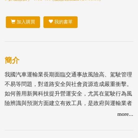
加入購買
我的書單
簡介
我國汽車運輸業長期面臨交通事故風險高、駕駛管理
不易等問題，對道路安全與社會資源造成嚴重衝擊。
如何善用新興科技提升營運安全，尤其在駕駛行為風
險辨識與預測方面建立有效工具，是政府與運輸業者
亟欲解決的關鍵議題。本四年期研究計畫「應用人工
more...
智慧分析技術探勘高風險路段」，以人工智慧與車載
資料為核心，分階段開發駕駛行為分析工具與風險預