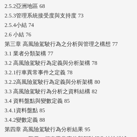
機關意見，提出概念驗證（PoC）、服務驗證
2.5.2亞洲地區 68
（PoS）、商業驗證（PoB）三階段推廣架構，以逐
2.5.3管理系統接受度與支持度 73
步實現AI風險分析系統的商品化。考量本系統未來在
2.5.4小結 74
市區道路環境的應用可能性，計畫亦初步評估其可行
2.6 小結 76
性，研究結果指出雖核心風險建模邏輯具轉移潛力，
第三章 高風險駕駛行為之分析與管理之構想 77
但影像辨識模組須因應市區道路遮蔽、車道不明與車
3.1 業者分類架構 77
種多樣等特性進行調整與再訓練。
3.2 高風險駕駛行為定義與分析架構 78
最終，本期開發完成的駕駛風險管理系統，具備異常
3.2.1行車異常事件之定義 78
事件警示儀表板、駕駛風險綜合報表、趟次風險分數
3.2.2高風險駕駛行為定義與分析架構 80
計算與個人行為趨勢追蹤等功能，可協助客運業者即
3.3 高風險駕駛行為分析之資料結構 82
時發現高風險駕駛與路段，並進行針對性管理。此系
3.4 資料盤點與變數定義 85
統除可顯著降低資料處理成本，也提供主管機關一套
3.4.1資料盤點 85
具科學依據之空間風險分析工具。
3.4.2變數定義 88
第四章 高風險駕駛行為分析結果 95