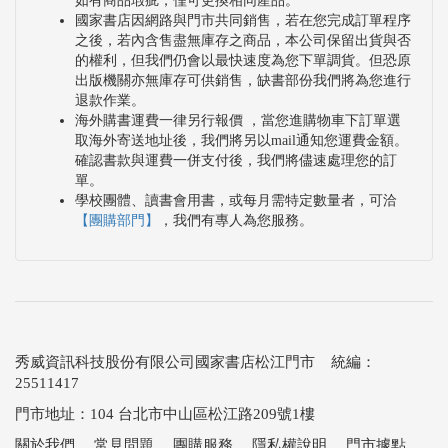
如有商品瑕疵，僅可更換相同產品。
國家書店因網路與門市共同銷售，若在您完成訂單程序
之後，若內含售盡無庫存之商品，本公司保留出貨與否
的權利，但我們仍會以最快速度為您下單調貨。但恐原
出版機關亦無庫存可供銷售，缺書部份我們將為您進行
退款作業。
海外購書運費一律另行報價 ，當您進購物車下訂單選
取海外寄送地址後，我們將另以mail通知您運費金額。
確認書款與運費一併支付後，我們將儘速處理您的訂
單。
學校團體、讀書會用書，或每月需特定數量者，可洽
【團購部門】
，我們有專人為您服務。
秀威資訊科技股份有限公司國家書店松江門市 統編：
25511417
門市地址：104 台北市中山區松江路209號1樓
關於我們
．
常見問題
．
團購服務
．
隱私權說明
．
門市據點
．