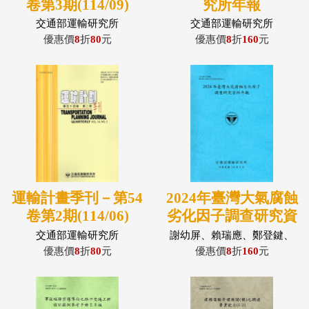
卷第3期(114/09)
究所年報
交通部運輸研究所
交通部運輸研究所
優惠價
8
折
80
元
優惠價
8
折
160
元
運輸計畫季刊－第54
2024年臺灣大氣腐蝕
卷第2期(114/06)
劣化因子調查研究資
料年報
交通部運輸研究所
謝幼屏、賴瑞應、鄭登鍵、
蔡立宏
優惠價
8
折
80
元
優惠價
8
折
160
元