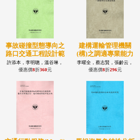
事故碰撞型態導向之
建構運輸管理機關
路口交通工程設計範
(構)之調適專業能力
例參考手冊2.0版
(1/2)：課題研析及課
許添本，李明聰，溫谷琳，
李曜全，蔡志賢，張齡云，
張名鈞，魏三雅，雷衍芩，
吳承勳，徐慧心，朱珮芸，
程規劃
優惠價
8
折
360
元
優惠價
8
折
296
元
王嘉誠，方庭恩，葉祖宏，
鄔德傳，蕭為元，楊家銘
賴靜慧，黃明正，孔垂昌