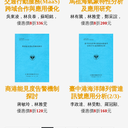
交通行動服務(MaaS)
馬祖海氣象特性分析
跨域合作與應用優化
及應用研究
之研究(2/2)：應用精
吳東凌，林良泰，蘇昭銘，
林有騰，林雅雯，鄭采誼，
張建彥，洪百賢，黃啟倡，
謝佳紘
進與提升包容性
優惠價
8
折
336
元
優惠價
8
折
200
元
陳翔捷，張和盛，廖盈琁，
郭航志，蘇裕凱，周佳慧
商港能見度告警機制
臺中港海洋陣列雷達
探討
訊號應用分析(2/3)-
波浪觀測分析
蔣敏玲，林雅雯
李政達、林受勳、羅冠顯、
李俊穎、李江澤、陳天時
優惠價
8
折
120
元
優惠價
8
折
160
元