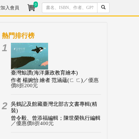
0
/加入會員
熱門排行榜
1
臺灣鯨讚(海洋廉政教育繪本)
作者 楊婉怡 繪者 范涵蘊(ㄈ ㄈ)
／優惠
價8折200元
2
吳鶴記及館藏臺灣北部古文書專輯(精
裝)
曾令毅、曾添福編輯；陳世榮執行編輯
／優惠價8折400元