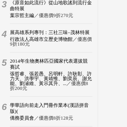
3
《原音如此流行》從山地歌謠到流行金
曲特展
葉宗哲主編
／優惠價9折270元
4
展高雄系列專刊：三社三味–茂林特展
行政法人高雄市立歷史博物館
／優惠價
9折180元
5
2014年生物奧林匹亞國家代表選拔競
賽試
張哲睿、張若愚、呂明軒、許耿彰、許
力天、洪學宇、黃靖惟、劉奕辰、謝允
能、劉濬維、黃示其升、...
／優惠價8
折200元
6
學華語向前走入門冊作業本(漢語拼音
版)(
僑務委員會
／優惠價8折128元