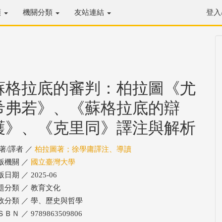
類
機關分類
友站連結
登入
蘇格拉底的審判：柏拉圖《尤
希弗若》、《蘇格拉底的辯
護》、《克里同》譯注與解析
/著/譯者 ／
柏拉圖著；徐學庸譯注、導讀
版機關 ／
國立臺灣大學
日期 ／ 2025-06
題分類 ／ 教育文化
政分類 ／ 學、歷史與哲學
ＢＮ ／ 9789863509806