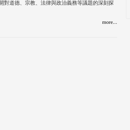
開對道德、宗教、法律與政治義務等議題的深刻探
more...
，聚焦於倫理道德與宗教關係的討論。《蘇格拉底
，不僅力求洗刷自身的汙名及冤屈，亦在辯護過程
真理的執著。《克里同》則透過蘇格拉底與友人關
邦法治的根本承諾，呈現蘇格拉底依德性而活的理
對蘇格拉底生活方式及哲學自身的有力辯護。本書
哲學解析，為理解柏拉圖思想與古希臘哲學之必讀