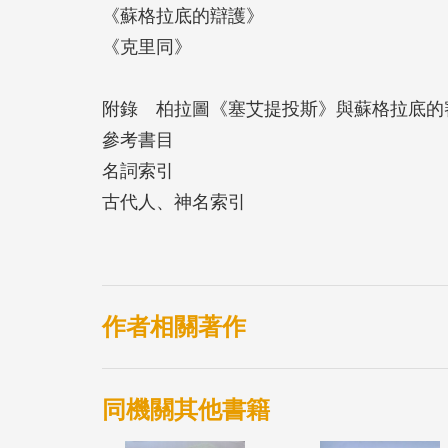
《蘇格拉底的辯護》
★ 中文．希臘文對照，忠實表達柏拉圖原
《克里同》
★ 三部對話錄連貫承接，再現蘇格拉底最
★ 譯注精細，探究詳實，文字表達力求精
附錄 柏拉圖《塞艾提投斯》與蘇格拉底的
參考書目
名詞索引
古代人、神名索引
作者相關著作
同機關其他書籍