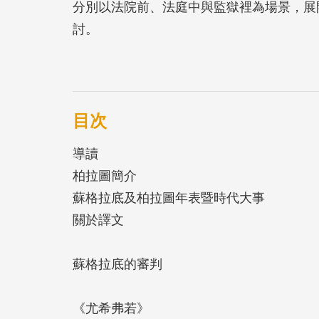
分別以法院前、法庭中與監獄裡為場景，展
討。
《尤希弗若》從「什麼是虔敬」的提問出發
的辯護》是蘇格拉底在法庭上的自白與反擊
中勉力勸導雅典人培養德性，展現他對追求
目次
於逃獄與守法的對話，探討公民對正義與城
導讀
念與堅持。
柏拉圖簡介
蘇格拉底及柏拉圖年表暨時代大事
這三部對話錄不僅在情節上連貫承接，更是
關於譯文
採希臘文與中文對照譯注，結合文本精讀與
經典。
蘇格拉底的審判
【本書特色】
《尤希弗若》