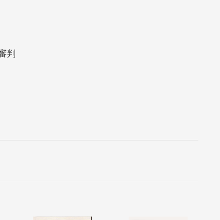
典的語境。
後的生命辯證。
確，呈現哲學論述的原貌與深度。
審判