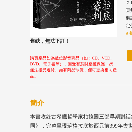
ＧＰ
頁數
裝
定價
9 
售缺，無法下訂！
購買產品如為數位影音商品（如：CD、VCD、
DVD、電子書等），因受智慧財產權保護，恕
無法接受退貨。如有商品瑕疵，僅可更換相同產
品。
簡介
本書收錄古希臘哲學家柏拉圖三部早期對話
同》，完整呈現蘇格拉底於西元前399年