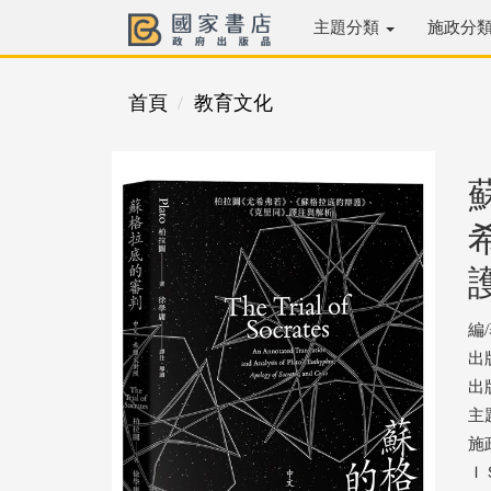
主題分類
施政分
首頁
教育文化
編
出
出版
主
施
ＩＳ