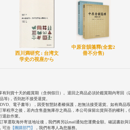
中原音韻箋釋(全套2
冊不分售)
西川満研究 : 台湾文
学史の視座から
享有到貨十天的鑑賞期（含例假日）。退回之商品必須於鑑賞期內寄回（
品等)，否則恕不接受退貨。
、DVD、電子書等），因受智慧財產權保護，恕無法接受退貨。如有商品
訂單程序之後，若內含售盡無庫存之商品，本公司保留出貨與否的權利，
行退款作業。
訂單選取海外寄送地址後，我們將另以mail通知您運費金額。確認書款
，可洽
【團購部門】
，我們有專人為您服務。