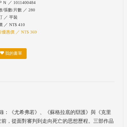
Ｎ ／ 1011400484
/張數/片數 ／ 280
訂 ／ 平裝
 ／ NT$ 410
折優惠價 ／ NT$ 369
我的書單
錄：《尤希弗若》、《蘇格拉底的辯護》與《克里
去世前，從面對審判到走向死亡的思想歷程。三部作品