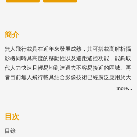
簡介
無人飛行載具在近年來發展成熟，其可搭載高解析攝
影機同時具高度的移動性以及遠距遙控功能，能夠取
代人力快速且輕易地到達過去不容易接近的區域。再
者目前無人飛行載具結合影像技術已經廣泛應用於大
範圍或特殊環境條件下的資料收集任務中，為在有限
more...
人力之下要能持續監測港區設施安全穩定的理想選
擇。
本研究透過無人飛行載具以及影像分析技術建立一個
目次
監測系統平台。計畫以兩年期執行，先以第一年先完
目錄
成臺中港區4,700公頃之高精度三維及正射底圖，接