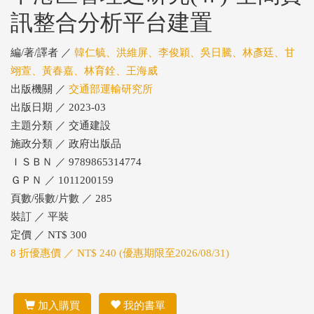
訊整合分析平台建置
編/著/譯者 ／
韓仁毓、洪維屏、李俊穎、吳日騰、林彥廷、甘
翊萱、黃春嘉、林育銓、王海威
出版機關 ／
交通部運輸研究所
出版日期 ／ 2023-03
主題分類 ／ 交通建設
施政分類 ／ 政府出版品
ＩＳＢＮ ／ 9789865314774
ＧＰＮ ／ 1011200159
頁數/張數/片數 ／ 285
裝訂 ／ 平裝
定價 ／ NT$ 300
8 折優惠價 ／ NT$ 240 (優惠期限至2026/08/31)
加入購買
我的書單