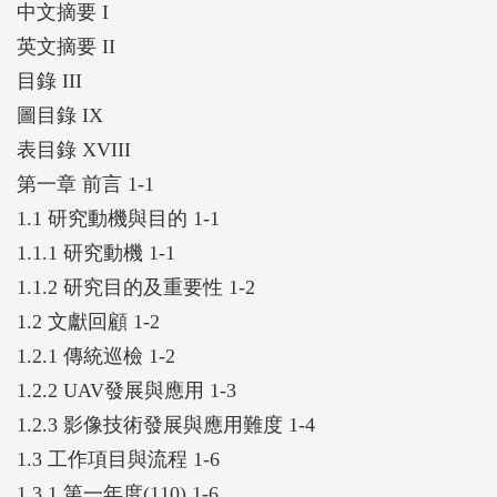
中文摘要 I
著由整合載具控制與取像邏輯之分析，建構無人機飛
英文摘要 II
航作業之軟體流程，並基於該流程取得穩健影像資訊
目錄 III
來源進行特徵辨識，最後建置系統整合平台將相關功
圖目錄 IX
能納入；第二年則延續第一年成果，藉由三種改正方
表目錄 XVIII
法的測試精進影像匹配方法，可轉至同視角與前期影
第一章 前言 1-1
像進行比較。此外，透過與其他無人機研發團隊所共
1.1 研究動機與目的 1-1
同測試的跟隨技術、自動路徑規劃技術，無人機可成
1.1.1 研究動機 1-1
功沿著所規畫路徑飛行，同時可隨著車輛進行穩定飛
1.1.2 研究目的及重要性 1-2
行，定期收集的影像進行分析判識。在物件辨識方
1.2 文獻回顧 1-2
面，除原中突堤標的物缺漏視覺化呈現外，更提出
1.2.1 傳統巡檢 1-2
PCI指標為北堤路路面進行評估，成果也獲得相關可
1.2.2 UAV發展與應用 1-3
行性之驗證。此整合方案可應用於港區的巡檢任務，
1.2.3 影像技術發展與應用難度 1-4
追蹤港區土地使用狀況以及特定設施之安全穩定性。
1.3 工作項目與流程 1-6
1.3.1 第一年度(110) 1-6