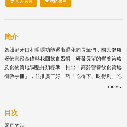
加入購買
我的書單
簡介
為照顧牙口和咀嚼功能逐漸退化的長輩們，國民健康
署依實證基礎與我國飲食習慣，研發長輩的營養策略
及食物質地調整分類標準，推出「高齡營養飲食質地
衛教手冊」，並推廣三好一巧「吃得下、吃得夠、吃
得對、吃得巧」高齡飲食觀念，只要運用質地調整飲
more...
食概念，透過食材的挑選、切割烹煮技巧等，改變食
材的軟硬度及適口性，就可以製備適合長輩的餐食，
本次製作「銀養的餐盤風景」呈現輔導供餐據點、小
目次
吃店、餐廳、飯店業者的成果，讓長輩或照護者有更
署長的話