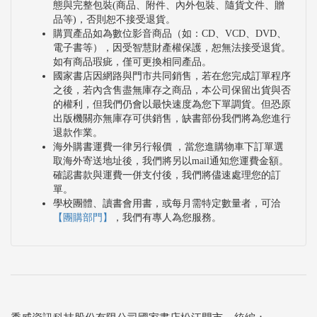
態與完整包裝(商品、附件、內外包裝、隨貨文件、贈
品等)，否則恕不接受退貨。
購買產品如為數位影音商品（如：CD、VCD、DVD、
電子書等），因受智慧財產權保護，恕無法接受退貨。
如有商品瑕疵，僅可更換相同產品。
國家書店因網路與門市共同銷售，若在您完成訂單程序
之後，若內含售盡無庫存之商品，本公司保留出貨與否
的權利，但我們仍會以最快速度為您下單調貨。但恐原
出版機關亦無庫存可供銷售，缺書部份我們將為您進行
退款作業。
海外購書運費一律另行報價 ，當您進購物車下訂單選
取海外寄送地址後，我們將另以mail通知您運費金額。
確認書款與運費一併支付後，我們將儘速處理您的訂
單。
學校團體、讀書會用書，或每月需特定數量者，可洽
【團購部門】
，我們有專人為您服務。