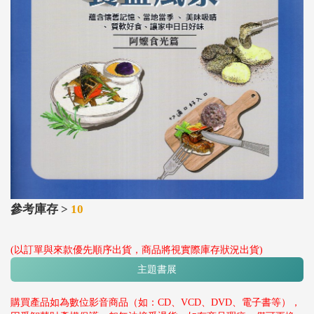
參考庫存 >
10
(以訂單與來款優先順序出貨，商品將視實際庫存狀況出貨)
主題書展
購買產品如為數位影音商品（如：CD、VCD、DVD、電子書等），