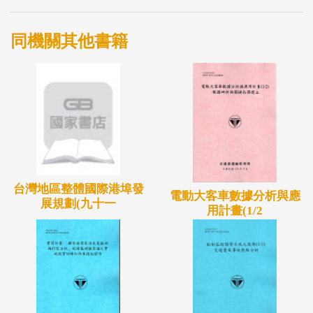
除了驗證新模式的可行性與成效外，最重要之課題為
如何不影響現有營運服務，並同時達到無縫升級。在
同機關其他書籍
地深耕多年的復康巴士，每日服務眾多的使用者，而
參與試辦的業者及主管機關也已有其習慣之運作模
式，故縱使不排斥新模式之導入，甚至抱持樂觀與正
面的期待，於導入時需仍兼顧維持現有運作的穩定，
確實為一大難題。
另依據試辦計畫於各場域之實際推動狀況，與營運業
者及主管機關作密切的溝通與協調並滾動修正，確使
台灣地區整體國際港埠發
電動大客車數據分析與應
試辦計畫之推動成效符合其需求，進而降低導入過程
展規劃(九十一
用計畫(1/2
中可能產生的衝擊，綜整實際推動執行經驗，以利後
續研究成果的擴散與推廣應用。
最後透過檢視國內各縣市無障礙小客車運輸服務之營
運情形發現，通用計程車普遍有民眾不願意搭乘及司
機不願意提供服務的情形發生，細部檢視其原因可能