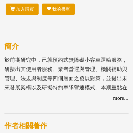
加入購買
我的書單
簡介
於前期研究中，已就預約式無障礙小客車運輸服務，
研擬出其使用者服務、業者營運與管理、機關補助與
管理、法規與制度等四個層面之發展對策，並提出未
來發展架構以及研擬特約車隊營運模式。本期重點在
於試辦計畫的推動，透過協商挑選臺南市與嘉義市為
more...
試辦對象，目標為透過試辦實際運行來驗證前期之規
劃構想。
從與各縣市訪談經驗中得知，推動試辦計畫之挑戰，
作者相關著作