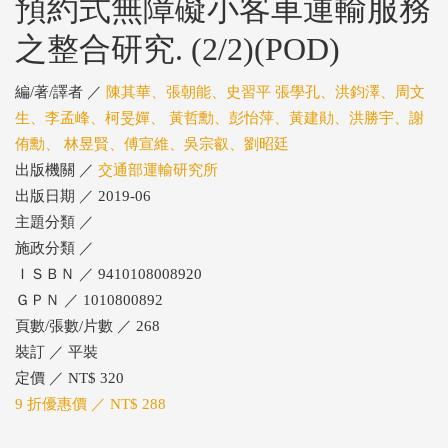
預約式無障礙小客車運輸服務
之整合研究. (2/2)(POD)
編/著/譯者 ／
陳其華、張朝能、史習平 張學孔、洪鈞澤、周文
生、李孟峰、柯旻嬋、 黃哲勳、彭怡萍、黃建勛、洪勝宇、謝
侑勳、 林昱賢、傅宣維、吳宗叡、劉昭廷
出版機關 ／
交通部運輸研究所
出版日期 ／ 2019-06
主題分類 ／
施政分類 ／
ＩＳＢＮ ／ 9410108008920
ＧＰＮ ／ 1010800892
頁數/張數/片數 ／ 268
裝訂 ／ 平裝
定價 ／ NT$ 320
9 折優惠價 ／ NT$ 288