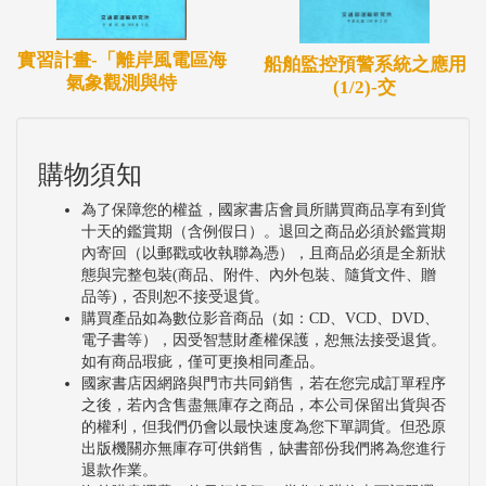
為乘客負擔過高及補助不足等原因。而復康巴士則普
遍有供不應求之情形，透過試辦已初步掌握兩者於未
實習計畫-「離岸風電區海
船舶監控預警系統之應用
氣象觀測與特
(1/2)-交
來整合之可行方式。推動制度面改革時，應同步推行
工具面的革新，透過新工具更精確的計算合理成本及
補貼，同時透過特約車隊制度整合資源及訂定合理之
購物須知
乘客負擔，給予民眾更方便、適切的服務。研究成果
為了保障您的權益，國家書店會員所購買商品享有到貨
可提供地方政府未來推動整合型無障礙小客車運輸服
十天的鑑賞期（含例假日）。退回之商品必須於鑑賞期
內寄回（以郵戳或收執聯為憑），且商品必須是全新狀
務之參考。
態與完整包裝(商品、附件、內外包裝、隨貨文件、贈
品等)，否則恕不接受退貨。
購買產品如為數位影音商品（如：CD、VCD、DVD、
電子書等），因受智慧財產權保護，恕無法接受退貨。
如有商品瑕疵，僅可更換相同產品。
國家書店因網路與門市共同銷售，若在您完成訂單程序
之後，若內含售盡無庫存之商品，本公司保留出貨與否
的權利，但我們仍會以最快速度為您下單調貨。但恐原
出版機關亦無庫存可供銷售，缺書部份我們將為您進行
退款作業。