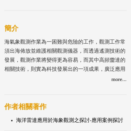
簡介
海氣象觀測作業為一困難與危險的工作，觀測工作常
須出海佈放並維護相關觀測儀器，而透過遙測技術的
發展，觀測作業將變得更為容易，而其中高頻雷達的
相關技術，則實為科技發展出的一項成果，廣泛應用
於各領域中，海洋雷達具有可觀測廣大範圍、維護方
more...
便及即時觀測等特性，國際上海洋雷達發展已具有一
定的歷史，目前主流採用CODAR SeaSonde系統以及
線性陣列海洋雷達WERA系統，而國內已有文獻探討
作者相關著作
CODAR SeaSonde系統並有相關研究仍在進行，但對
海洋雷達應用於海象觀測之探討-應用案例探討
於WERA系統則少有相關案例，本所自2010年開始規