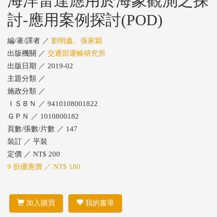
海洋雷達應用於海象觀測之探
討-應用案例探討(POD)
編/著/譯者 ／
劉明鑫、張家穎
出版機關 ／
交通部運輸研究所
出版日期 ／ 2019-02
主題分類 ／
施政分類 ／
ＩＳＢＮ ／ 9410108001822
ＧＰＮ ／ 1010800182
頁數/張數/片數 ／ 147
裝訂 ／ 平裝
定價 ／ NT$ 200
9 折優惠價 ／ NT$ 180
加入購買
我的書單