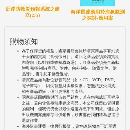
近岸防救災預報系統之建
海洋雷達應用於海象觀測
立(2/5)
之探討-應用案
購物須知
為了保障您的權益，國家書店會員所購買商品享有到貨
十天的鑑賞期（含例假日）。退回之商品必須於鑑賞期
內寄回（以郵戳或收執聯為憑），且商品必須是全新狀
態與完整包裝(商品、附件、內外包裝、隨貨文件、贈
品等)，否則恕不接受退貨。
購買產品如為數位影音商品（如：CD、VCD、DVD、
電子書等），因受智慧財產權保護，恕無法接受退貨。
如有商品瑕疵，僅可更換相同產品。
國家書店因網路與門市共同銷售，若在您完成訂單程序
之後，若內含售盡無庫存之商品，本公司保留出貨與否
的權利，但我們仍會以最快速度為您下單調貨。但恐原
出版機關亦無庫存可供銷售，缺書部份我們將為您進行
退款作業。
海外購書運費一律另行報價 ，當您進購物車下訂單選