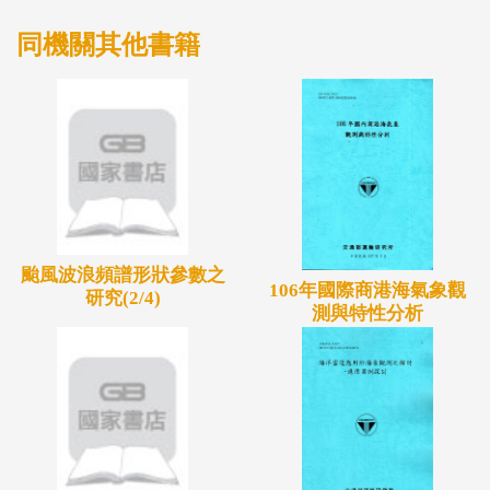
劃引進線性陣列海洋雷達WERA系統，於臺北港建置
雷達觀測站觀測波浪及海流等資料，並運用WERA系
同機關其他書籍
統內建網路應用程序產生相關分析圖表資料，簡化分
析工作，透過高頻雷達獲取更多有關臺北港海域之資
訊。
颱風波浪頻譜形狀參數之
106年國際商港海氣象觀
研究(2/4)
測與特性分析