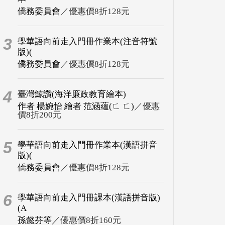
僑務委員會
／優惠價8折128元
3
學華語向前走入門冊作業本(注音符號
版)(
僑務委員會
／優惠價8折128元
4
臺灣鯨讚(海洋廉政教育繪本)
作者 楊婉怡 繪者 范涵蘊(ㄈ ㄈ)
／優惠
價8折200元
5
學華語向前走入門冊作業本(漢語拼音
版)(
僑務委員會
／優惠價8折128元
6
學華語向前走入門冊課本(漢語拼音版)
(A
孫懿芬等
／優惠價8折160元