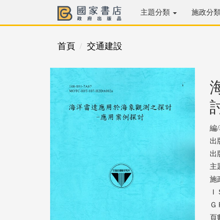
主題分類
施政分
首頁
交通建設
編
出
出版
主
施
ＩＳ
ＧＰ
頁數