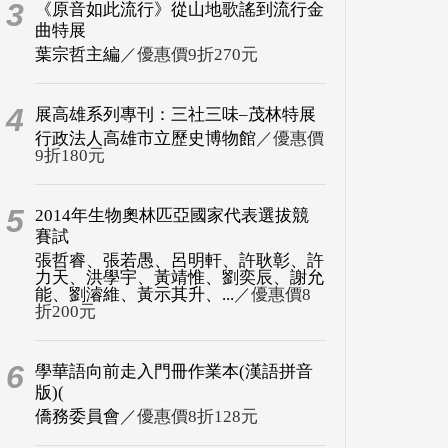
3
《原音如此流行》從山地歌謠到流行金
曲特展
葉宗哲主編
／優惠價9折270元
4
展高雄系列專刊：三社三味–茂林特展
行政法人高雄市立歷史博物館
／優惠價
9折180元
5
2014年生物奧林匹亞國家代表選拔競
賽試
張哲睿、張若愚、呂明軒、許耿彰、許
力天、洪學宇、黃靖惟、劉奕辰、謝允
能、劉濬維、黃示其升、...
／優惠價8
折200元
6
學華語向前走入門冊作業本(漢語拼音
版)(
僑務委員會
／優惠價8折128元