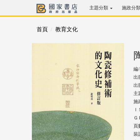
主題分類
施政分
首頁
教育文化
編
出
出版
主
施
ＩＳ
ＧＰ
頁數
裝