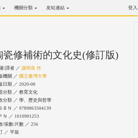
類
機關分類
友站連結
登入
陶瓷修補術的文化史(修訂版)
/著/譯者 ／
謝明良 作
版機關 ／
國立臺灣大學
日期 ／ 2020-08
題分類 ／ 教育文化
政分類 ／ 學、歷史與哲學
ＢＮ ／ 9789863504139
Ｎ ／ 1010901253
/張數/片數 ／ 256
訂 ／ 平裝