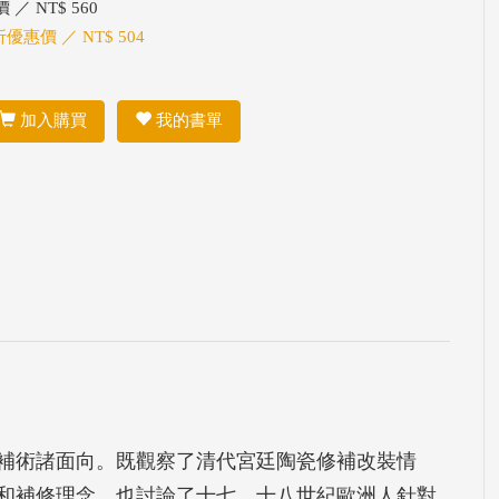
 ／ NT$ 560
折優惠價 ／ NT$ 504
加入購買
我的書單
補術諸面向。既觀察了清代宮廷陶瓷修補改裝情
和補修理念，也討論了十七、十八世紀歐洲人針對