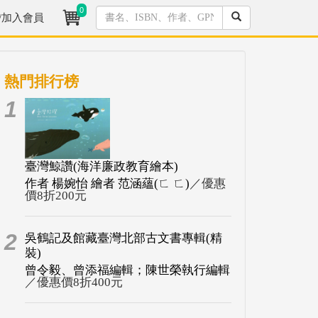
0
/加入會員
熱門排行榜
1
臺灣鯨讚(海洋廉政教育繪本)
作者 楊婉怡 繪者 范涵蘊(ㄈ ㄈ)
／優惠
價8折200元
2
吳鶴記及館藏臺灣北部古文書專輯(精
裝)
曾令毅、曾添福編輯；陳世榮執行編輯
／優惠價8折400元