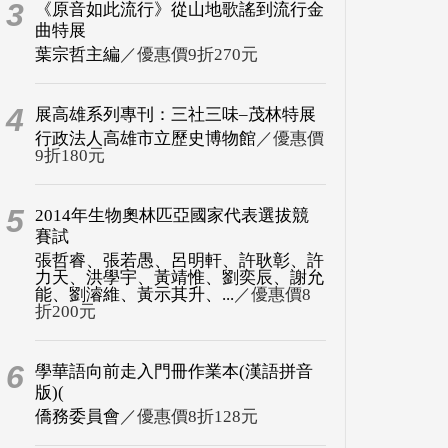
3
《原音如此流行》從山地歌謠到流行金
曲特展
葉宗哲主編
／優惠價9折270元
4
展高雄系列專刊：三社三味–茂林特展
行政法人高雄市立歷史博物館
／優惠價
9折180元
5
2014年生物奧林匹亞國家代表選拔競
賽試
張哲睿、張若愚、呂明軒、許耿彰、許
力天、洪學宇、黃靖惟、劉奕辰、謝允
能、劉濬維、黃示其升、...
／優惠價8
折200元
6
學華語向前走入門冊作業本(漢語拼音
版)(
僑務委員會
／優惠價8折128元