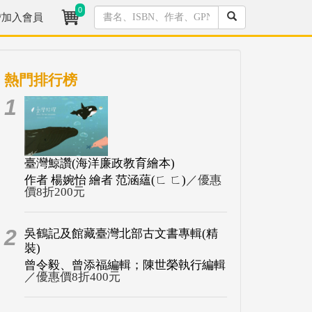
0
/加入會員
熱門排行榜
1
臺灣鯨讚(海洋廉政教育繪本)
作者 楊婉怡 繪者 范涵蘊(ㄈ ㄈ)
／優惠
價8折200元
2
吳鶴記及館藏臺灣北部古文書專輯(精
裝)
曾令毅、曾添福編輯；陳世榮執行編輯
／優惠價8折400元