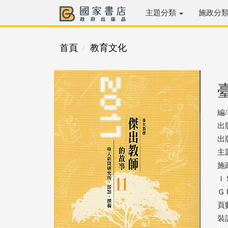
主題分類
施政分
首頁
教育文化
編
出
出版
主
施
ＩＳ
ＧＰ
頁數
裝