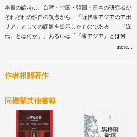
本書の論考は、台湾・中国・韓国・日本の研究者が
それぞれの独自の視点から、「近代東アジアのアポ
リア」としての課題を提示したものである。「『近
代』とは何か」、あるいは「『東アジア』とは何
か」、さらには「『東アジアにとっての近代』とは
more...
何か」、そして、それらは今なお、「何であり続け
ているのか」という問いかけにほかならないのであ
る。そこで、山室信一氏は「東アジア人文‧社会科
作者相關著作
学研究の課題と方法」という研究視角から解説し、
東郷和彦・李鍾元・木村幹氏からは、一触即発の危
同機關其他書籍
険性ゆえに解決を迫られているアクチュアリティ－
をもった問題に関して、外交史と外国研究のあり方
におけるアポリアを問い返すという視点から、果敢
かつ精密な考察が重ねられている。それぞれが解決