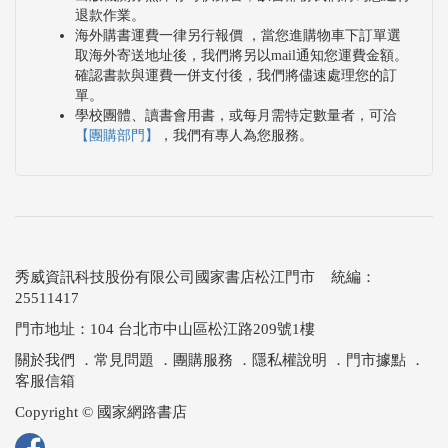
退款作業。
海外購書運費一律另行報價 ，當您進購物車下訂單選
取海外寄送地址後，我們將另以mail通知您運費金額。
確認書款與運費一併支付後，我們將儘速處理您的訂
單。
學校團體、讀書會用書，或每月需特定數量者，可洽
【團購部門】
，我們有專人為您服務。
秀威資訊科技股份有限公司國家書店松江門市 統編：
25511417
門市地址：104 台北市中山區松江路209號1樓
關於我們
．
常見問題
．
團購服務
．
隱私權說明
．
門市據點
．
客服信箱
Copyright © 國家網路書店