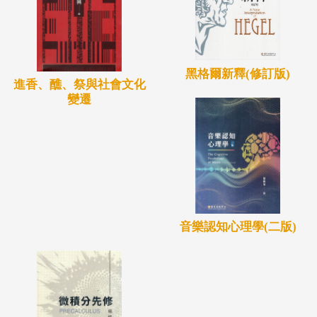
への道筋を示そうという意欲的な試論である。また
「アポリアそのものの問い返し」という志向性をも
った論考として、劉建輝・馬場公彦・劉岳兵・稲賀
繁美・宋錫源・金錫根・徐興慶・緒形康氏らの、資
黑格爾新釋(修訂版)
進香、醮、祭與社會文化
料の博捜と該博な学識に裏付けられた重厚かつヴィ
變遷
ヴィッドな論文が収められており、東アジアにおけ
る未解決な問題そのものの根源を問い返すためのヒ
ントが、賢明なる読者のために提供されている。
音樂認知心理學(二版)