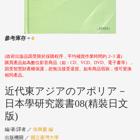
參考庫存 =
0
(政府出版品因受限於採購程序，平均補貨作業時間約 2~3 週)
購買產品如為數位影音商品（如：CD、VCD、DVD、電子書等），
因受智慧財產權保護，恕無法接受退貨。如有商品瑕疵，僅可更換
相同產品。
近代東アジアのアポリア－
日本學研究叢書08(精裝日文
版)
編/著/譯者 ／
徐興慶 編
出版機關 ／
國立臺灣大學