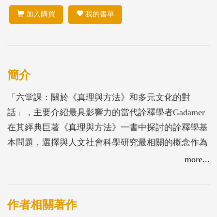
加入購買
我的書單
簡介
「六堂課：關於《真理與方法》和多元文化的對
話」，主要介紹最具影響力的當代詮釋學者Gadamer
在其經典巨著《真理與方法》一書中探討的詮釋學基
本問題，選擇與人文社會科學研究最相關的概念作為
討論的基礎。內容分六堂課，討論：1. 詮釋循環與前
more...
見、2. 理解的歷史性、3. 時間距離與效應歷史、4. 歷
史效應意識中的經驗概念與詮釋學經驗的特質、5. 提
問的優先性與問答邏輯、6. 語言作為詮釋學經驗的媒
作者相關著作