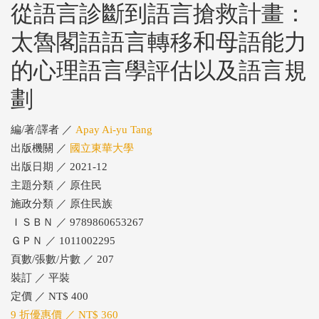
從語言診斷到語言搶救計畫：
太魯閣語語言轉移和母語能力
的心理語言學評估以及語言規
劃
編/著/譯者 ／
Apay Ai-yu Tang
出版機關 ／
國立東華大學
出版日期 ／ 2021-12
主題分類 ／ 原住民
施政分類 ／ 原住民族
ＩＳＢＮ ／ 9789860653267
ＧＰＮ ／ 1011002295
頁數/張數/片數 ／ 207
裝訂 ／ 平裝
定價 ／ NT$ 400
9 折優惠價 ／ NT$ 360