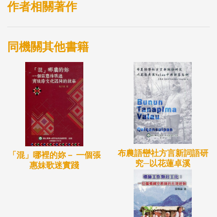
語能力的世代差異，並提出太魯閣部落語言保存規劃
作者相關著作
方案。具體而言，本研究目標為：（一）應用「夏威
夷語言強度評估標準」（Hawai’i Assessment of
同機關其他書籍
Language Access, HALA）評估太魯閣語的相對強
度。（二）評估不同年齡層的語言能力。（三）提供
量化數據給部落和政府計畫參考。（四）建立基準資
料（baseline data），以做為語言保存的基礎。（五）
提出一個微觀層面語言規劃以促進語言維持
（language maintenance）。
本研究採取兩種方法：HALA 實驗以及引導語句實驗
布農語巒社方言新詞語研
(elicitation tasks）。首先，HALA 實驗（含身體部位
「混」哪裡的妳－ 一個張
究─以花蓮卓溪
惠妹歌迷實踐
命名、自然景觀命名以及語詞建構實驗）測試68 位
來自加灣(Qowgan)部落的受試者，並將其分為10-15
歲、16-25 歲、26-40 歲以及41-65 歲四個群組。實驗
結果顯示：所有受試者對太魯閣語（非主流語言) 的