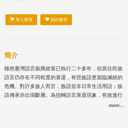
加入購買
我的書單
簡介
雖然臺灣語言振興政策已執行二十多年，但原住民族
語言仍存在不同程度的衰退，有些族語更面臨滅絕的
危機。對許多族人而言，族語並非日常生活用語；族
語傳承亦出現斷層。為扭轉語言衰退現象，有效進行
族語復振，我們必須先掌握語言使用的現況。因此，
more...
本文以太魯閣語為研究對象，從心理語言學的觀點調
查研究太魯閣語相對於台灣華語的語言強度、太魯閣