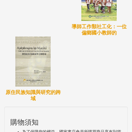
反應時間比臺灣華語（主流語言）長，準確度也較
低，此意謂太魯閣語世代間的衰退。再者，引導語句
實驗（語音複誦、圖片命名、表演任務以及看圖說故
導師工作類社工化：一位
偏鄉國小教師的
事等四項實驗）乃為了評估不同年齡層受試者對語音
和構詞如複數、斜格標記和詞綴等的知識。與26-65
歲的年長受試者相比，本研究發現
10-25 歲的年輕受試者的音韻與構詞句法呈現整體變
化或能力不足的現象。另外，與被廣泛認為太魯閣語
非常流利的86 歲受試者相比，10 到65 歲的所有受試
者的構詞句法也呈現能力不足的現象。基於微觀層面
原住民族知識與研究的跨
域
語言規劃的概念，
購物須知
為了保障您的權益，國家書店會員所購買商品享有到貨