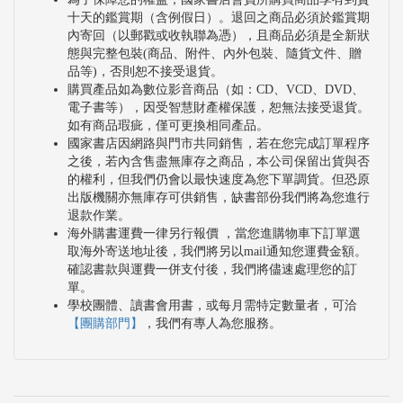
十天的鑑賞期（含例假日）。退回之商品必須於鑑賞期
內寄回（以郵戳或收執聯為憑），且商品必須是全新狀
態與完整包裝(商品、附件、內外包裝、隨貨文件、贈
品等)，否則恕不接受退貨。
購買產品如為數位影音商品（如：CD、VCD、DVD、
電子書等），因受智慧財產權保護，恕無法接受退貨。
如有商品瑕疵，僅可更換相同產品。
國家書店因網路與門市共同銷售，若在您完成訂單程序
之後，若內含售盡無庫存之商品，本公司保留出貨與否
的權利，但我們仍會以最快速度為您下單調貨。但恐原
出版機關亦無庫存可供銷售，缺書部份我們將為您進行
退款作業。
海外購書運費一律另行報價 ，當您進購物車下訂單選
取海外寄送地址後，我們將另以mail通知您運費金額。
確認書款與運費一併支付後，我們將儘速處理您的訂
單。
學校團體、讀書會用書，或每月需特定數量者，可洽
【團購部門】
，我們有專人為您服務。